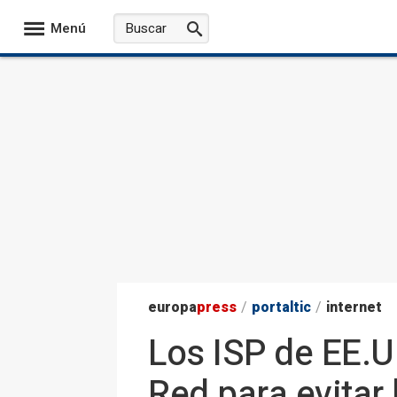
Menú
europa
press
/
portaltic
/
internet
Los ISP de EE.UU
Red para evitar l