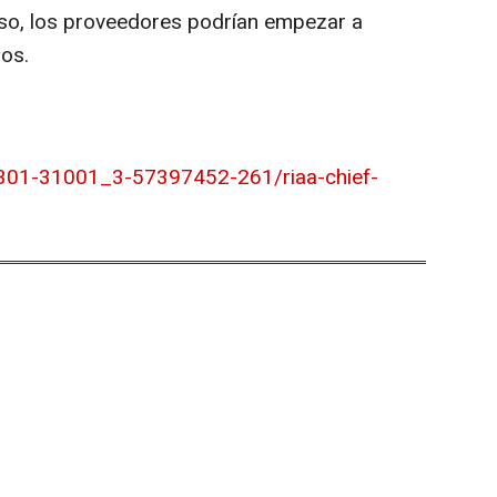
viso, los proveedores podrían empezar a
os.
8301-31001_3-57397452-261/riaa-chief-