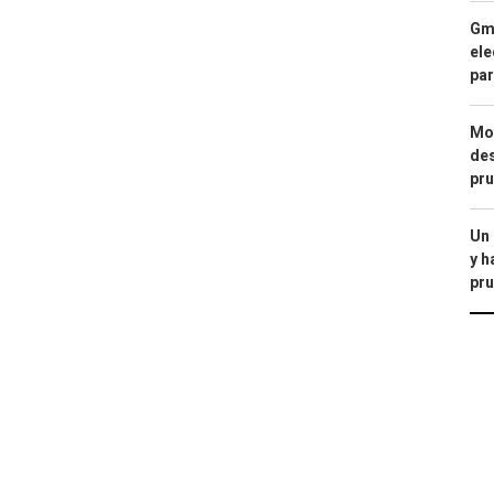
Gma
ele
par
Mod
des
pru
Un
y h
pru