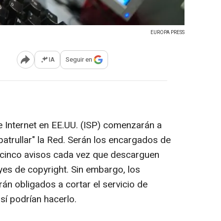
EUROPA PRESS
IA
Seguir en
Abrir opciones para compartir
 Internet en EE.UU. (ISP) comenzarán a
"patrullar" la Red. Serán los encargados de
de cinco avisos cada vez que descarguen
yes de copyright. Sin embargo, los
án obligados a cortar el servicio de
sí podrían hacerlo.