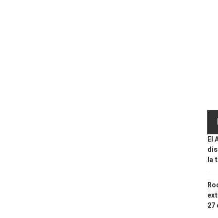
El 
dis
la 
Roc
ext
27 