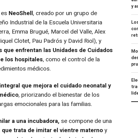
y a
 es
NeoShell
, creado por un grupo de
ño Industrial de la Escuela Universitaria
Los
com
erra, Emma Brugué, Marcel del Valle, Alex
ret
uel Clotet, Pau Padrós y David Riol), y
s que enfrentan las Unidades de Cuidados
Mod
des
e los hospitales
, como el control de la
pru
edimientos médicos.
Ele
integral que mejora el cuidado neonatal y
tra
lid
l médico
, priorizando el bienestar de los
cargas emocionales para las familias.
milar a una incubadora,
se compone de una
que trata de imitar el vientre materno
y