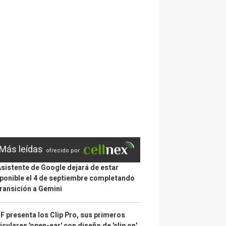
Más leídas
ofrecido por
Asistente de Google dejará de estar
ponible el 4 de septiembre completando
transición a Gemini
 presenta los Clip Pro, sus primeros
iculares 'open-ear' con diseño de 'clip on'