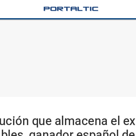
ución que almacena el ex
ables, ganador español d