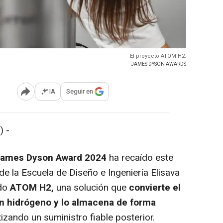
El proyecto ATOM H2.
- JAMES DYSON AWARDS
IA
Seguir en
Abrir opciones para compartir
) -
ames Dyson Award 2024
ha recaído este
e la Escuela de Diseño e Ingeniería Elisava
ado
ATOM H2,
una solución que
convierte el
n hidrógeno y lo almacena de forma
tizando un suministro fiable posterior.