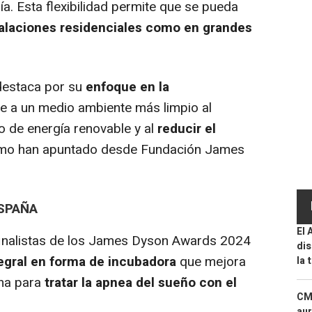
a. Esta flexibilidad permite que se pueda
stalaciones residenciales como en grandes
destaca por su
enfoque en la
e a un medio ambiente más limpio al
 de energía renovable y al
reducir el
como han apuntado desde Fundación James
SPAÑA
El 
finalistas de los James Dyson Awards 2024
dis
tegral en forma de incubadora
que mejora
la 
ina para
tratar la apnea del sueño con el
CMF
aur