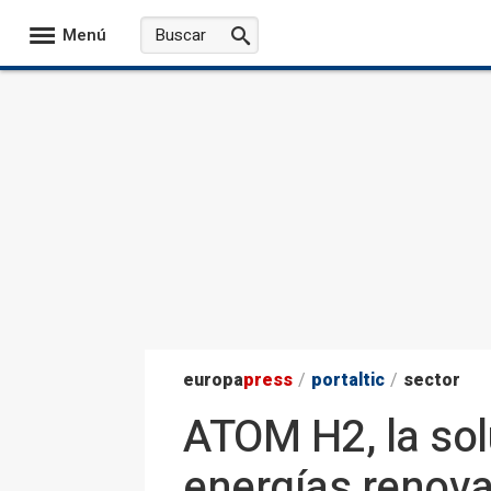
Menú
europa
press
/
portaltic
/
sector
ATOM H2, la sol
energías renov