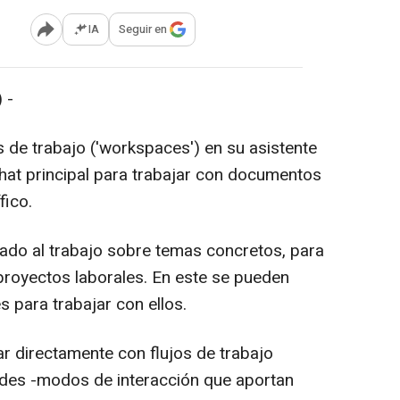
IA
Seguir en
Abrir opciones para compartir
 -
 de trabajo ('workspaces') en su asistente
hat principal para trabajar con documentos
fico.
do al trabajo sobre temas concretos, para
proyectos laborales. En este se pueden
 para trabajar con ellos.
directamente con flujos de trabajo
ades -modos de interacción que aportan