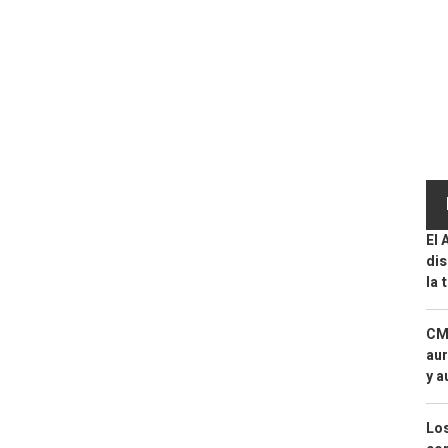
El 
dis
la 
CMF
aur
y a
Los