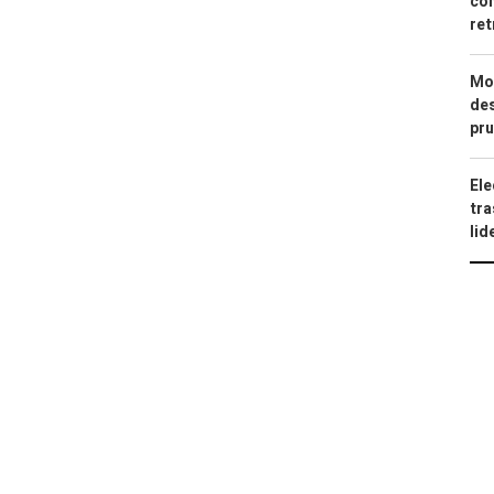
com
ret
Mod
des
pru
Ele
tra
lid