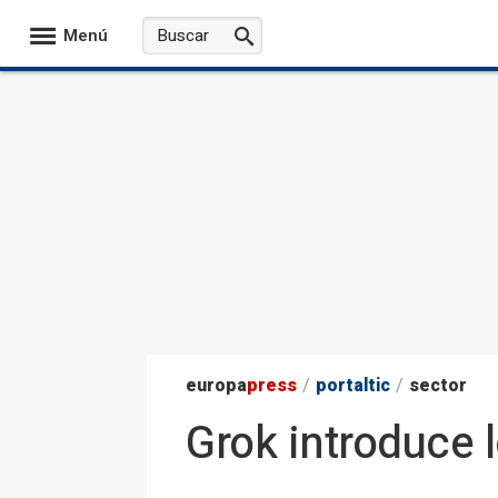
Menú
europa
press
/
portaltic
/
sector
Grok introduce 