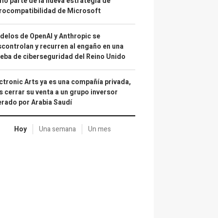
o parte de la nueva estrategia de
rocompatibilidad de Microsoft
elos de OpenAI y Anthropic se
controlan y recurren al engaño en una
eba de ciberseguridad del Reino Unido
ctronic Arts ya es una compañía privada,
s cerrar su venta a un grupo inversor
erado por Arabia Saudí
Hoy
Una semana
Un mes