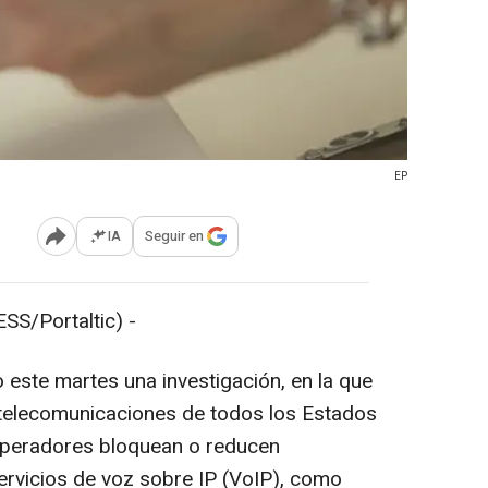
EP
IA
Seguir en
Abrir opciones para compartir
S/Portaltic) -
este martes una investigación, en la que
 telecomunicaciones de todos los Estados
 operadores bloquean o reducen
ervicios de voz sobre IP (VoIP), como