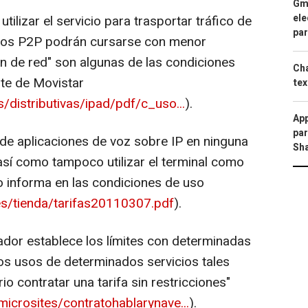
Gma
ele
ilizar el servicio para trasportar tráfico de
par
ficos P2P podrán cursarse con menor
n de red" son algunas de las condiciones
Cha
rte de Movistar
tex
/distributivas/ipad/pdf/c_uso...
).
App
par
de aplicaciones de voz sobre IP en ninguna
Sh
 así como tampoco utilizar el terminal como
 informa en las condiciones de uso
es/tienda/tarifas20110307.pdf
).
ador establece los límites con determinadas
 los usos de determinados servicios tales
 contratar una tarifa sin restricciones"
microsites/contratohablarynave...
).