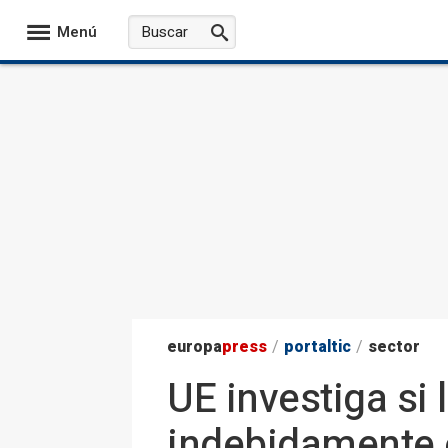
Menú
europa
press
/
portaltic
/
sector
UE investiga si
indebidamente e