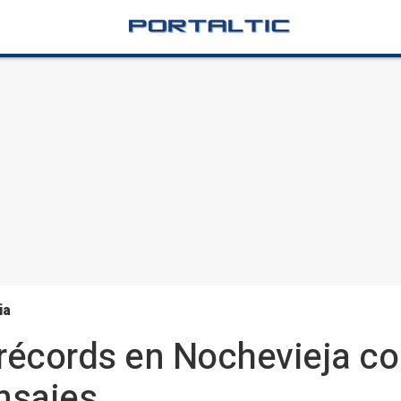
ia
récords en Nochevieja co
nsajes