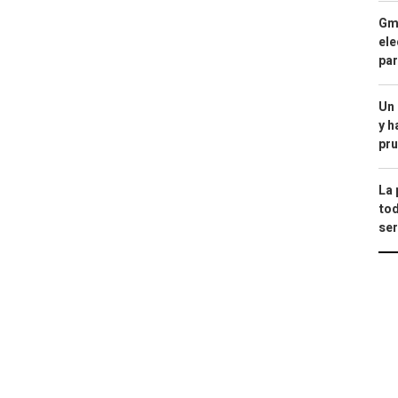
Gma
ele
par
Un
y h
pru
La 
tod
ser