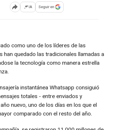
IA
Seguir en
Abrir opciones para compartir
ado como uno de los líderes de las
ás han quedado las tradicionales llamadas a
ndose la tecnología como manera estrella
nza.
ensajería instantánea Whatsapp consiguió
ensajes totales - entre enviados y
 año nuevo, uno de los días en los que el
ayor comparado con el resto del año.
mpañía, se registraron 11.000 millones de