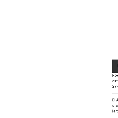
Roc
ext
27 
El 
dis
la 