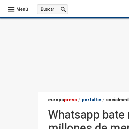
Menú
europa
press
/
portaltic
/
socialmed
Whatsapp bate 
millones de me