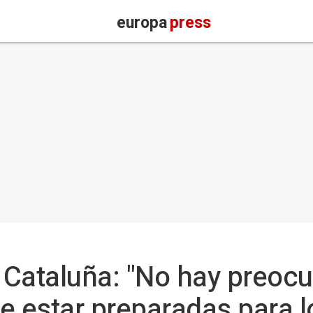
europa
press
Cataluña: "No hay preocu
e estar preparadas para l