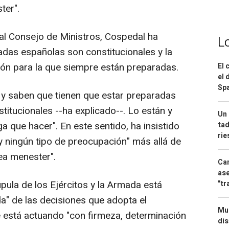
ter".
 al Consejo de Ministros, Cospedal ha
L
das españolas son constitucionales y la
ón para la que siempre están preparadas.
El 
el 
Spa
 y saben que tienen que estar preparadas
itucionales --ha explicado--. Lo están y
Un 
a que hacer". En este sentido, ha insistido
tad
ri
ay ningún tipo de preocupación" más allá de
ea menester".
Can
ase
ula de los Ejércitos y la Armada está
"tr
" de las decisiones que adopta el
Mue
 está actuando "con firmeza, determinación
dis