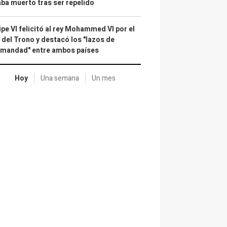
ba muerto tras ser repelido
ipe VI felicitó al rey Mohammed VI por el
 del Trono y destacó los "lazos de
rmandad" entre ambos países
Hoy
Una semana
Un mes