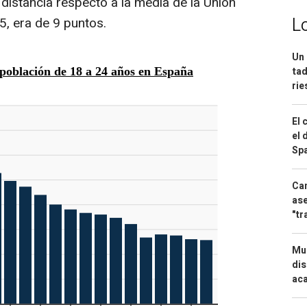
 distancia respecto a la media de la Unión
L
, era de 9 puntos.
Un 
tad
ri
El 
el 
Spa
Can
ase
"tr
Mue
dis
aca