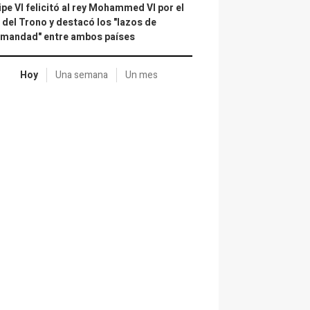
ipe VI felicitó al rey Mohammed VI por el
 del Trono y destacó los "lazos de
rmandad" entre ambos países
Hoy
Una semana
Un mes