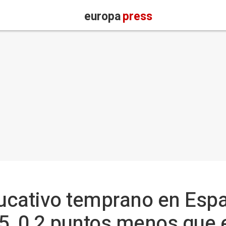
europa
press
ucativo temprano en Espa
5, 0,2 puntos menos que