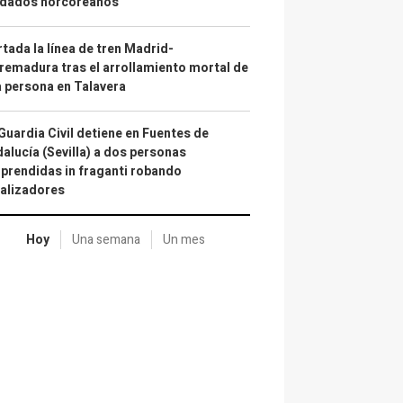
ldados norcoreanos
tada la línea de tren Madrid-
remadura tras el arrollamiento mortal de
 persona en Talavera
Guardia Civil detiene en Fuentes de
alucía (Sevilla) a dos personas
prendidas in fraganti robando
alizadores
Hoy
Una semana
Un mes