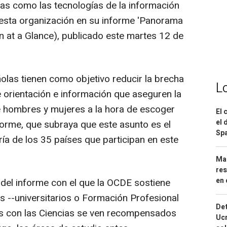
eas como las tecnologías de la información
 esta organización en su informe 'Panorama
n at a Glance), publicado este martes 12 de
olas tienen como objetivo reducir la brecha
L
 orientación e información que aseguren la
e hombres y mujeres a la hora de escoger
El 
el 
nforme, que subraya que este asunto es el
Spa
a de los 35 países que participan en este
Mar
res
en 
 del informe con el que la OCDE sostiene
os --universitarios o Formación Profesional
Det
os con las Ciencias se ven recompensados
Ucr