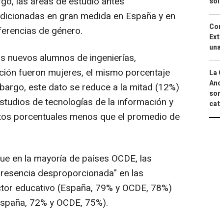
go, las áreas de estudio antes
so
dicionadas en gran medida en España y en
Cor
ferencias de género.
Ext
una
s nuevos alumnos de ingenierías,
cción fueron mujeres, el mismo porcentaje
La 
And
bargo, este dato se reduce a la mitad (12%)
sor
studios de tecnologías de la información y
cat
ntos porcentuales menos que el promedio de
 que en la mayoría de países OCDE, las
presencia desproporcionada" en las
ector educativo (España, 79% y OCDE, 78%)
(España, 72% y OCDE, 75%).