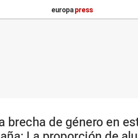
europa
press
a brecha de género en es
aña: La proporción de al