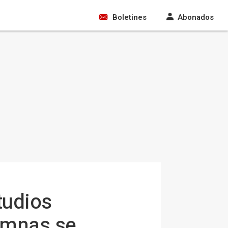
Boletines
Abonados
tudios
umnas se