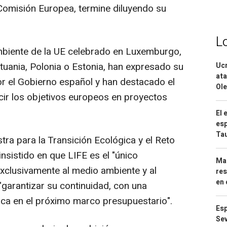
omisión Europea, termine diluyendo su
L
biente de la UE celebrado en Luxemburgo,
tuania, Polonia o Estonia, han expresado su
Ucr
ata
or el Gobierno español y han destacado el
Ole
cir los objetivos europeos en proyectos
El 
esp
Ta
stra para la Transición Ecológica y el Reto
nsistido en que LIFE es el "único
Mar
xclusivamente al medio ambiente y al
res
en 
"garantizar su continuidad, con una
ica en el próximo marco presupuestario".
Esp
Sev