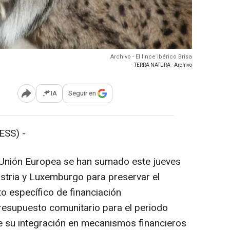
Archivo - El lince ibérico Brisa
- TERRA NATURA - Archivo
IA
Seguir en
Abrir opciones para compartir
ESS) -
Unión Europea se han sumado este jueves
Austria y Luxemburgo para preservar el
 específico de financiación
resupuesto comunitario para el periodo
e su integración en mecanismos financieros