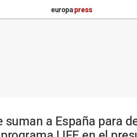
europa
press
e suman a España para de
 programa LIFE en el pres