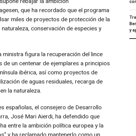
 supone rebajar la ambición
con
Aagesen, que ha recordado que el programa
Tre
lsar miles de proyectos de protección de la
Ber
a naturaleza, conservación de especies y
y 
 ministra figura la recuperación del lince
 de un centenar de ejemplares a principios
nínsula ibérica, así como proyectos de
lización de aguas residuales, recarga de
en la naturaleza.
es españolas, el consejero de Desarrollo
ra, José Mari Aierdi, ha defendido que
ha entre la ambición política europea y la
rios" y ha reclamado mantenerlo como un