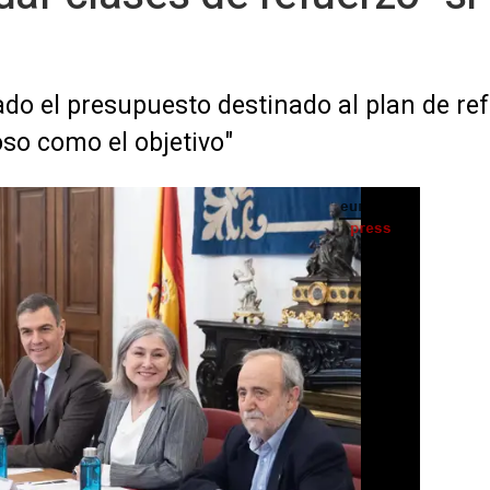
do el presupuesto destinado al plan de ref
so como el objetivo"
ilar Alegría (4i), el presidente del Gobierno, Pedro Sánchez (3d), y la presidenta de la
del Consejo Escolar del Estado, Encarna Cuenca (2d), - Eduardo Parra - Europa Press
IA
Seguir en
Abrir opciones para compartir
ión Profesional y Deportes, Pilar Alegría,
an de refuerzo en Matemáticas y
verano además de en horario lectivo será