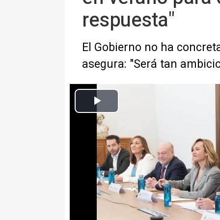
respuesta"
El Gobierno no ha concreta
asegura: "Será tan ambicio
La ministra de Educación, Formación Profesional y Deportes, P
Comisión Permanente 
Europa Press Sociedad
Actualizado: jueves, 25 enero 2024 15:04
MADRID, 25 (EUROPA PRESS)
La ministra de Educación, Formac
ha señalado que desplegar el pl
comprensión lectora durante el 