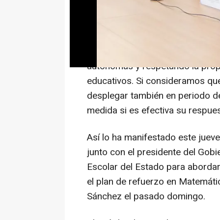
"una buena medida si es efectiva
"Este Gobierno va a aportar ese
evidentemente con el respeto h
autónomas y respetando la prop
educativos. Si consideramos qu
desplegar también en periodo d
medida si es efectiva su respues
Así lo ha manifestado este jueve
junto con el presidente del Gob
Escolar del Estado para abordar 
el plan de refuerzo en Matemát
Sánchez el pasado domingo.