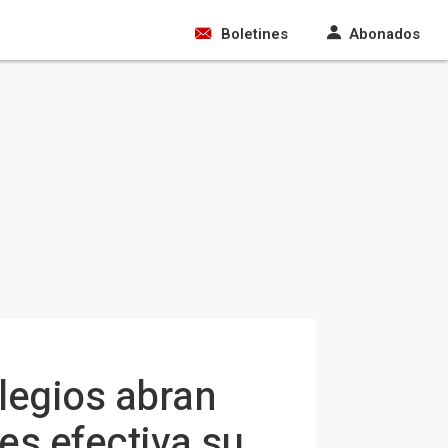
Boletines
Abonados
legios abran
es efectiva su