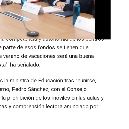
 su respuesta".
 plan con las medidas importantes,
acia las competencias de las comunidades
ia competencia y autonomía de los centros
e parte de esos fondos se tienen que
e verano de vacaciones será una buena
ta", ha señalado.
s la ministra de Educación tras reunirse,
ierno, Pedro Sánchez, con el Consejo
la prohibición de los móviles en las aulas y
icas y comprensión lectora anunciado por