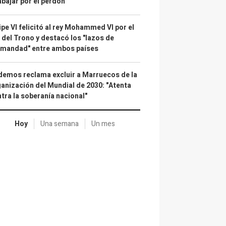
abajar por el perdón"
ipe VI felicitó al rey Mohammed VI por el
 del Trono y destacó los "lazos de
rmandad" entre ambos países
emos reclama excluir a Marruecos de la
anización del Mundial de 2030: "Atenta
tra la soberanía nacional"
Hoy
Una semana
Un mes