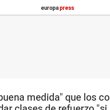
europa
press
"buena medida" que los co
ar clases de refuerzo "si 