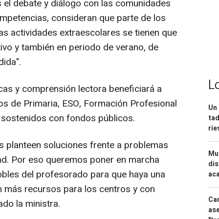
as el debate y diálogo con las comunidades
petencias, consideran que parte de los
as actividades extraescolares se tienen que
tivo y también en periodo de verano, de
ida".
L
cas y comprensión lectora beneficiará a
os de Primaria, ESO, Formación Profesional
Un 
s sostenidos con fondos públicos.
tad
ri
s planteen soluciones frente a problemas
Mue
dad. Por eso queremos poner en marcha
dis
obles del profesorado para que haya una
aca
n más recursos para los centros y con
Can
do la ministra.
ase