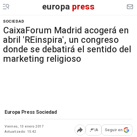
europa
press
SOCIEDAD
CaixaForum Madrid acogerá en
abril 'REinspira', un congreso
donde se debatirá el sentido del
marketing religioso
Europa Press Sociedad
Viernes, 13 enero 2017
IA
Seguir en
Actualizado: 15:42
Abrir opciones para comp