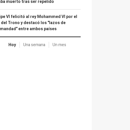
ba muerto tras ser repelido
ipe VI felicitó al rey Mohammed VI por el
 del Trono y destacó los "lazos de
rmandad" entre ambos países
Hoy
Una semana
Un mes