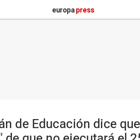
europa
press
án de Educación dice que 
" de que no ejecutará el 