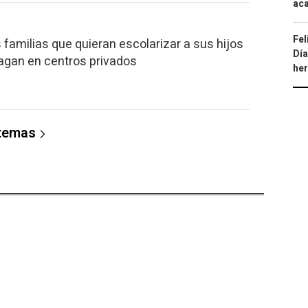
aca
Fel
 familias que quieran escolarizar a sus hijos
Día
hagan en centros privados
he
 temas