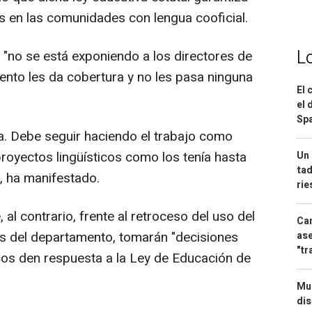
as en las comunidades con lengua cooficial.
L
 "no se está exponiendo a los directores de
ento les da cobertura y no les pasa ninguna
El 
el 
Spa
a. Debe seguir haciendo el trabajo como
royectos lingüísticos como los tenía hasta
Un 
tad
, ha manifestado.
ri
l contrario, frente al retroceso del uso del
Can
os del departamento, tomarán "decisiones
ase
"tr
icos den respuesta a la Ley de Educación de
Mue
dis