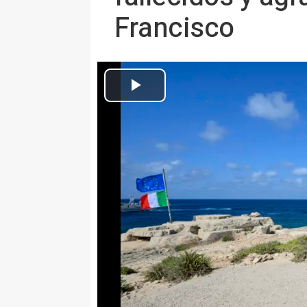
Francisco
El Papa rinde homenaje en Lampedusa a los migrantes fallecid
Europa Press Sociedad
Actualizado: sábado, 4 julio 2026 14:30
MADRID 4 Jul. (EUROPA PRESS)
El Papa León XIV ha visitado est
'Arena' de Lampedusa, en el sur
visita pastoral y se ha encontrad
papamóvil antes de la celebración
símbolo de las rutas migratorias