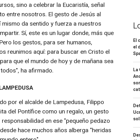
sos, sino a celebrar la Eucaristía, señal
to entre nosotros. El gesto de Jesús al
sí mismo da sentido y fuerza a nuestros
L
partir. Sí, este es un lugar donde, más que
El 
 Pero los gestos, para ser humanos,
el 
os reunimos aquí: para buscar en Cristo el
Spa
 para que el mundo de hoy y de mañana sea
odos", ha afirmado.
La 
And
sor
 LAMPEDUSA
cat
ido por el alcalde de Lampedusa, Filippo
Det
sita del Pontífice como un regalo, un gesto
Ucr
so
na responsabilidad en ese "pequeño pedazo
e desde hace muchos años alberga "heridas
Des
 mundo entero".