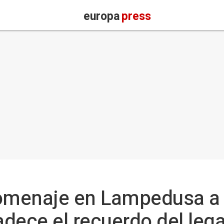
europa
press
homenaje en Lampedusa a 
radece el recuerdo del leg