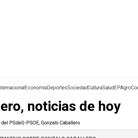
nternacional
Economía
Deportes
Sociedad
Cultura
Salud
EPAgro
Co
ero, noticias de hoy
ral del PSdeG-PSOE, Gonzalo Caballero