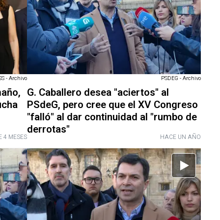
 - Archivo
PSDEG - Archivo
maño,
G. Caballero desea "aciertos" al
lucha
PSdeG, pero cree que el XV Congreso
"falló" al dar continuidad al "rumbo de
derrotas"
 4 MESES
HACE UN AÑO