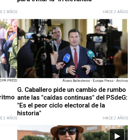
E 2 AÑOS
HACE 2 AÑOS
OPA PRESS
Álvaro Ballesteros - Europa Press - Archivo
G. Caballero pide un cambio de rumbo
 ritmo
ante las "caídas continuas" del PSdeG:
"Es el peor ciclo electoral de la
historia"
E 2 AÑOS
HACE 2 AÑOS