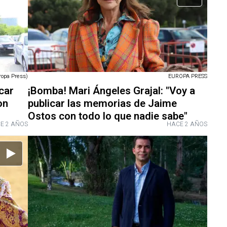
ropa Press)
EUROPA PRESS
car
¡Bomba! Mari Ángeles Grajal: "Voy a
on
publicar las memorias de Jaime
Ostos con todo lo que nadie sabe"
E 2 AÑOS
HACE 2 AÑOS