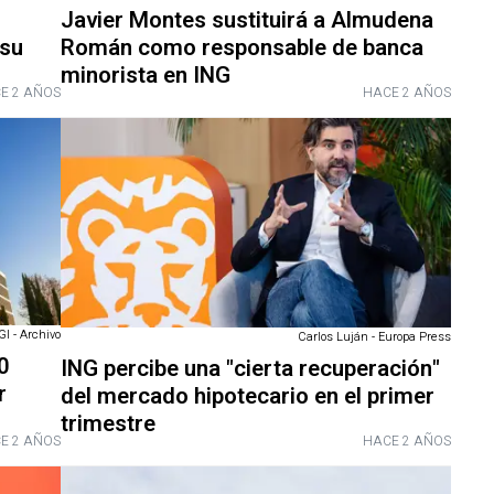
Javier Montes sustituirá a Almudena
 su
Román como responsable de banca
minorista en ING
E 2 AÑOS
HACE 2 AÑOS
GI - Archivo
Carlos Luján - Europa Press
0
ING percibe una "cierta recuperación"
r
del mercado hipotecario en el primer
trimestre
E 2 AÑOS
HACE 2 AÑOS