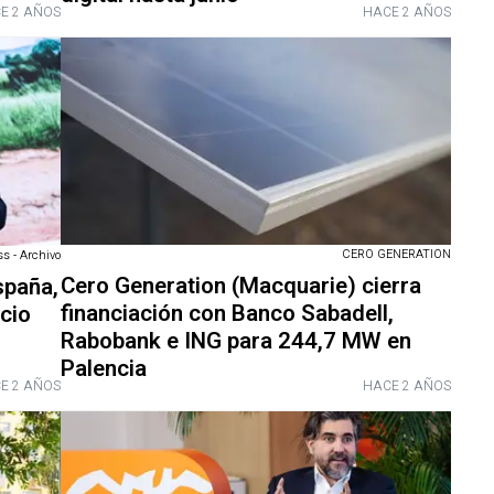
E 2 AÑOS
HACE 2 AÑOS
CERO GENERATION
s - Archivo
Cero Generation (Macquarie) cierra
spaña,
financiación con Banco Sabadell,
ocio
Rabobank e ING para 244,7 MW en
Palencia
E 2 AÑOS
HACE 2 AÑOS