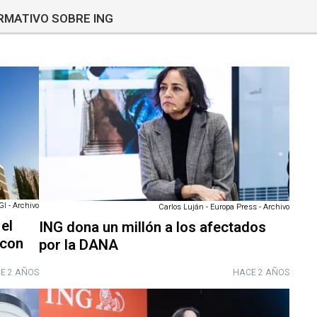
RMATIVO SOBRE ING
GI - Archivo
Carlos Luján - Europa Press - Archivo
el
ING dona un millón a los afectados
 con
por la DANA
E 2 AÑOS
HACE 2 AÑOS