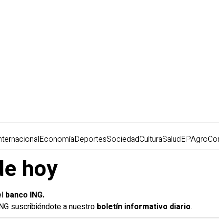
nternacional
Economía
Deportes
Sociedad
Cultura
Salud
EPAgro
Co
de hoy
el
banco ING.
 ING suscribiéndote a nuestro
boletín informativo diario
.