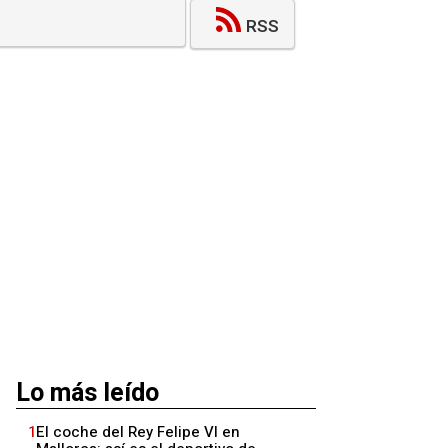
RSS
Lo más leído
1
El coche del Rey Felipe VI en