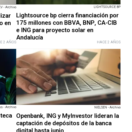
LIGHTSOURCE BP
V - Archivo
Lightsource bp cierra financiación por
izar
175 millones con BBVA, BNP, CA-CIB
o en
e ING para proyecto solar en
Andalucía
E 2 AÑOS
HACE 2 AÑOS
s - Archivo
NIELSEN - Archivo
oteca
Openbank, ING y MyInvestor lideran la
captación de depósitos de la banca
digital hasta junio