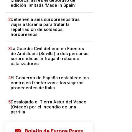
Mallorca: así es el deportivo de
edición limitada 'Made in Spain'
2
Detienen a seis surcoreanos tras
viajar a Ucrania para tratar la
repatriación de soldados
norcoreanos
3
La Guardia Civil detiene en Fuentes
de Andalucía (Sevilla) a dos personas
sorprendidas in fraganti robando
catalizadores
4
El Gobierno de España restablece los
controles fronterizos a los viajeros
procedentes de Italia
5
Desalojado el Tierra Astur del Vasco
(Oviedo) por el incendio de una
parrilla
Boletín de Europa Press