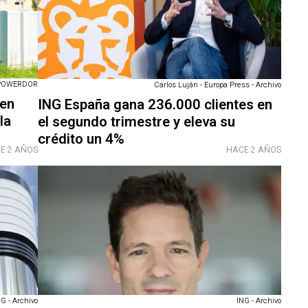
POWERDOR
Carlos Luján - Europa Press - Archivo
 en
ING España gana 236.000 clientes en
la
el segundo trimestre y eleva su
crédito un 4%
E 2 AÑOS
HACE 2 AÑOS
G - Archivo
ING - Archivo