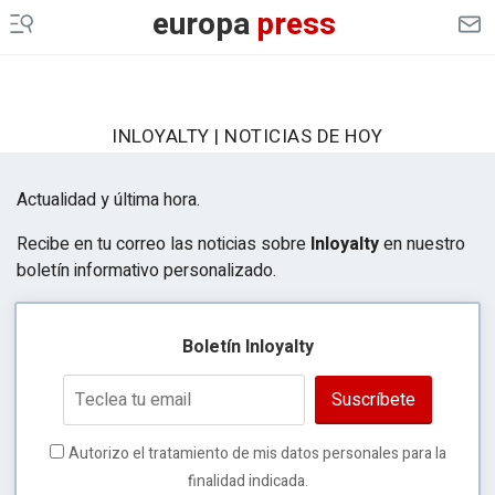
europa
press
CULTURAOCIO
INFOSALUS
DESCONECTA
INLOYALTY | NOTICIAS DE HOY
EP
MOTOR
Actualidad y última hora.
EP
AGRO
Recibe en tu correo las noticias sobre
Inloyalty
en nuestro
boletín informativo personalizado.
EP
DATA
MERCADO
FINANCIERO
Boletín Inloyalty
ES EUROPA
Suscríbete
LEGAL
Autorizo el tratamiento de mis datos personales para la
GENERACIÓN DE OPORTUNIDADES
finalidad indicada.