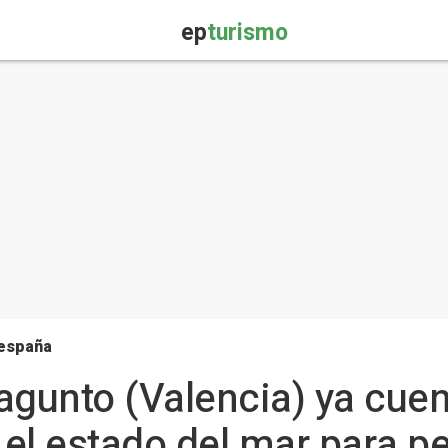
ep
turismo
 españa
agunto (Valencia) ya cue
el estado del mar para p