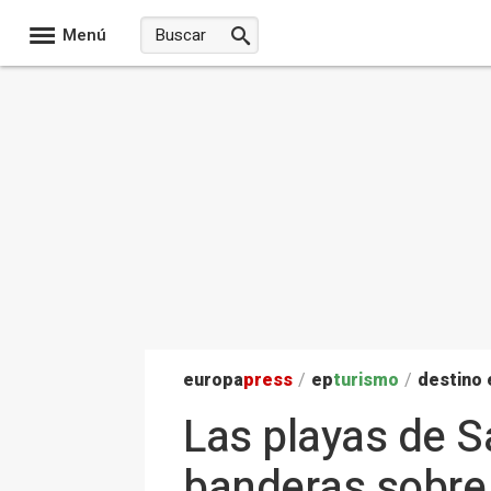
Menú
europa
press
/
ep
turismo
/
destino
Las playas de S
banderas sobre 