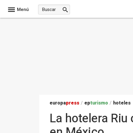
Menú
europa
press
/
ep
turismo
/
hoteles
La hotelera Riu
en México