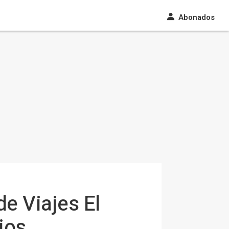
Abonados
e Viajes El
ios