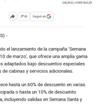
- VIAJES EL CORTE INGLÉS
IA
Seguir en
Abrir opciones para compartir
S) -
iado el lanzamiento de la campaña 'Semana
el 10 de marzo', que ofrece una amplia gama
rios adaptados bajo descuentos especiales
s de cabinas y servicios adicionales.
rece hasta un 60% de descuento en varias
nticipada o hasta un 10% de descuento
sa, incluyendo salidas en Semana Santa y