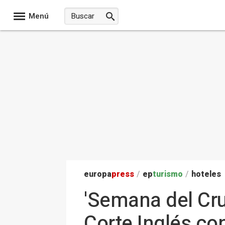
Menú
europa
press
/
ep
turismo
/
hoteles
'Semana del Cru
Corte Inglés con