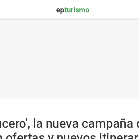
ep
turismo
cero', la nueva campaña d
 ofertas y nuevos itinerar