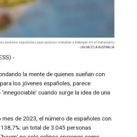
e los jóvenes españoles que quieren estudiar y trabajar en el extranjero
- UN SALTO A AUSTRALIA
SS) -
ondando la mente de quienes sueñan con
e, para los jóvenes españoles, parece
 'innegociable' cuando surge la idea de una
o mes de 2023, el número de españoles con
 138,7%: un total de 3.045 personas
te 'boom' no solo eclipsa opciones como