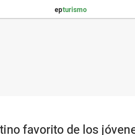
ep
turismo
stino favorito de los jóve