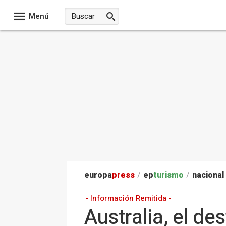
Menú
europa
press
/
ep
turismo
/
nacional
- Información Remitida -
Australia, el de