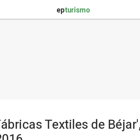
ep
turismo
Fábricas Textiles de Béja
2016