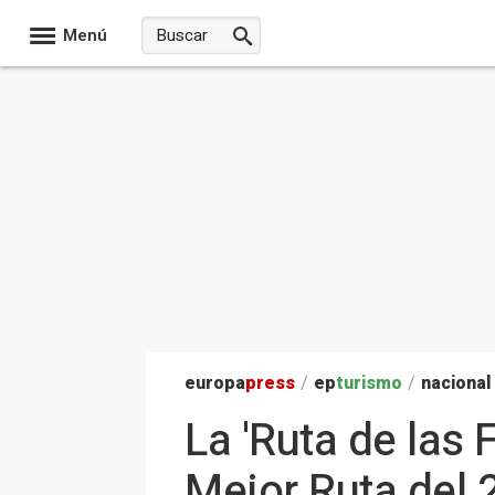
Menú
europa
press
/
ep
turismo
/
nacional
La 'Ruta de las 
Mejor Ruta del 