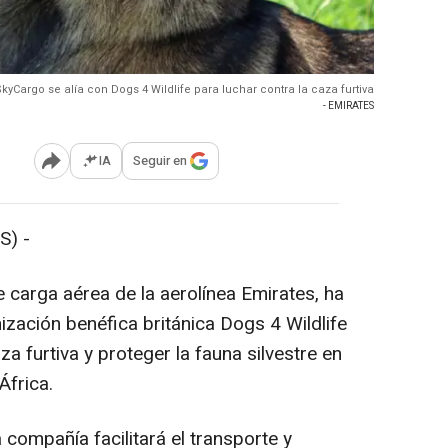
kyCargo se alía con Dogs 4 Wildlife para luchar contra la caza furtiva
- EMIRATES
IA
Seguir en
Abrir opciones para compartir
S) -
e carga aérea de la aerolínea Emirates, ha
ización benéfica británica Dogs 4 Wildlife
za furtiva y proteger la fauna silvestre en
África.
 compañía facilitará el transporte y