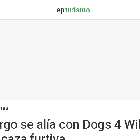
ep
turismo
rtes
go se alía con Dogs 4 Wil
 caza furtiva