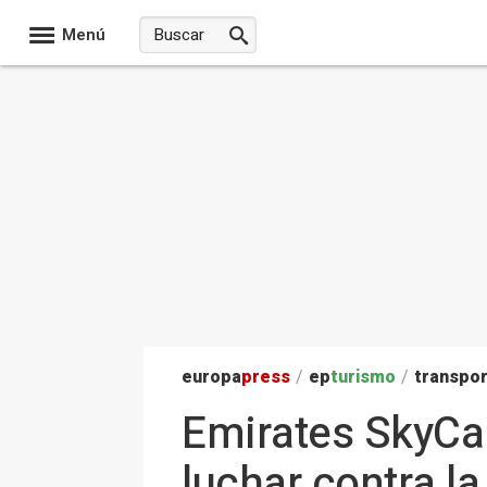
Menú
europa
press
/
ep
turismo
/
transpo
Emirates SkyCar
luchar contra la