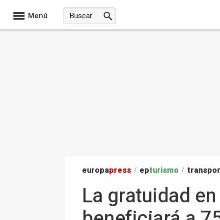
Menú
europa
press
/
ep
turismo
/
transpo
La gratuidad en
beneficiará a 75