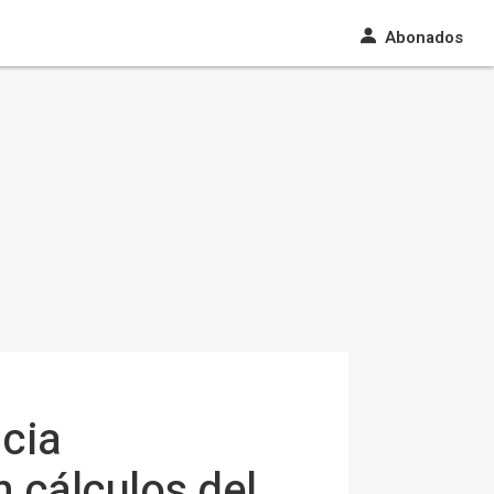
Abonados
ncia
n cálculos del