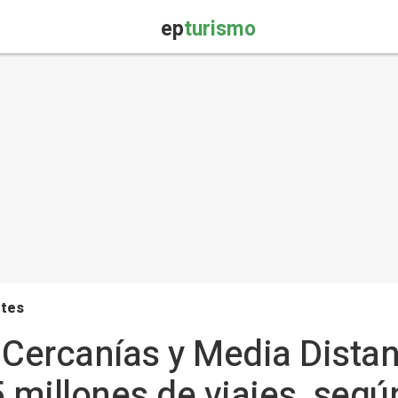
ep
turismo
rtes
 Cercanías y Media Dista
 millones de viajes, segú