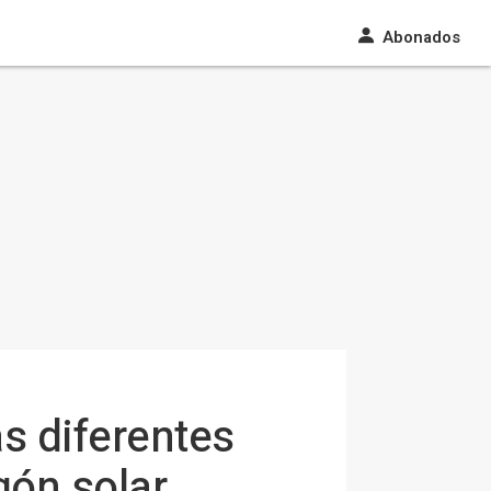
Abonados
as diferentes
gón solar