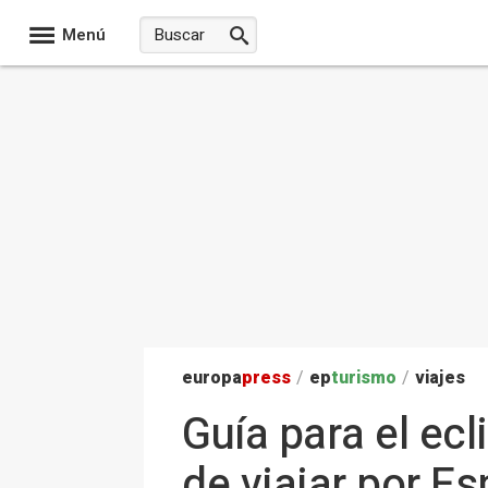
Menú
europa
press
/
ep
turismo
/
viajes
Guía para el ec
de viajar por E