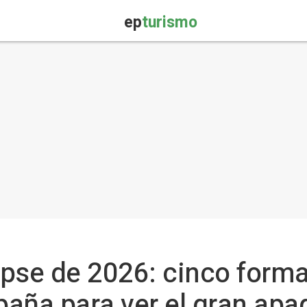
ep
turismo
lipse de 2026: cinco form
spaña para ver el gran apa