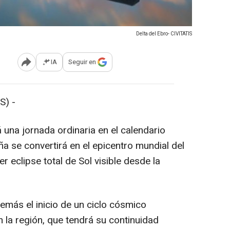
Delta del Ebro- CIVITATIS
IA
Seguir en
Abrir opciones para compartir
S) -
 una jornada ordinaria en el calendario
a se convertirá en el epicentro mundial del
r eclipse total de Sol visible desde la
más el inicio de un ciclo cósmico
 la región, que tendrá su continuidad