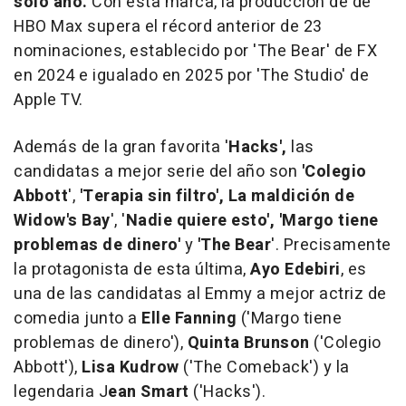
solo año.
Con esta marca, la producción de de
HBO Max supera el récord anterior de 23
nominaciones, establecido por 'The Bear' de FX
en 2024 e igualado en 2025 por 'The Studio' de
Apple TV.
Además de la gran favorita '
Hacks',
las
candidatas a mejor serie del año son
'Colegio
Abbott
',
'Terapia sin filtro', La maldición de
Widow's Bay
', '
Nadie quiere esto', 'Margo tiene
problemas de dinero'
y
'The Bear
'. Precisamente
la protagonista de esta última,
Ayo Edebiri
, es
una de las candidatas al Emmy a mejor actriz de
comedia junto a
Elle Fanning
('Margo tiene
problemas de dinero'),
Quinta Brunson
('Colegio
Abbott'),
Lisa Kudrow
('The Comeback') y la
legendaria J
ean Smart
('Hacks').