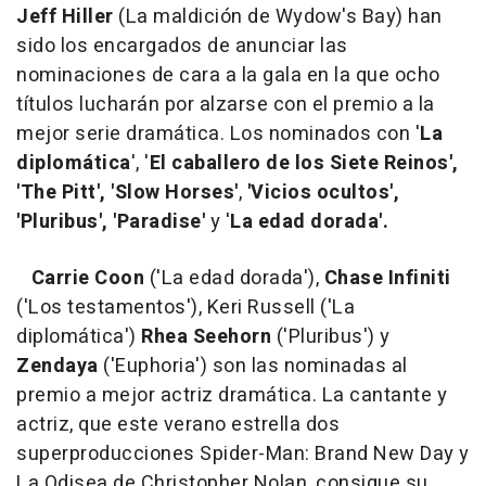
Jeff Hiller
(La maldición de Wydow's Bay) han
sido los encargados de anunciar las
nominaciones de cara a la gala en la que ocho
títulos lucharán por alzarse con el premio a la
mejor serie dramática. Los nominados con '
La
diplomática
', '
El caballero de los Siete Reinos',
'The Pitt', 'Slow Horses'
,
'Vicios ocultos',
'Pluribus',
'Paradise'
y '
La edad dorada'.
Carrie Coon
('La edad dorada'),
Chase Infiniti
('Los testamentos'), Keri Russell ('La
diplomática')
Rhea Seehorn
('Pluribus') y
Zendaya
('Euphoria') son las nominadas al
premio a mejor actriz dramática. La cantante y
actriz, que este verano estrella dos
superproducciones Spider-Man: Brand New Day y
La Odisea de Christopher Nolan, consigue su