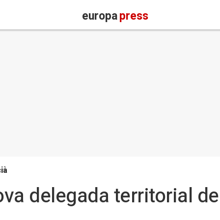
europa
press
ià
a delegada territorial de 