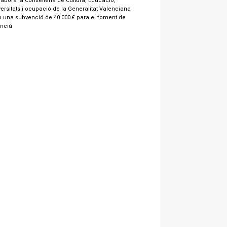
labora la Conselleria de Cultura, Educació,
ersitats i ocupació de la Generalitat Valenciana
 una subvenció de 40.000 € para el foment de
encià