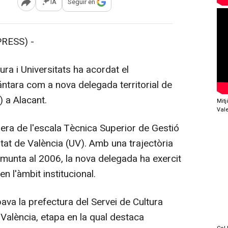
IA
Seguir en
Abrir opciones para compartir
RESS) -
ra i Universitats ha acordat el
tara com a nova delegada territorial de
) a Alacant.
Mit
Val
ra de l'escala Tècnica Superior de Gestió
sitat de València (UV). Amb una trajectòria
emunta al 2006, la nova delegada ha exercit
en l'àmbit institucional.
a la prefectura del Servei de Cultura
e València, etapa en la qual destaca