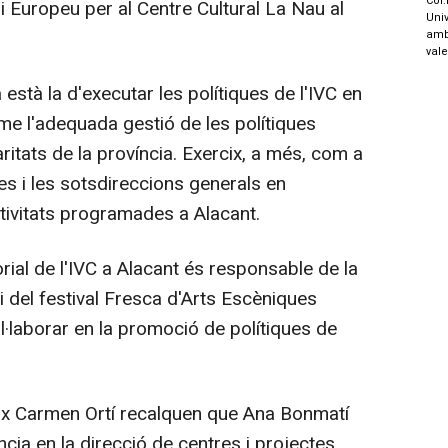
Col.
i Europeu per al Centre Cultural La Nau al
Univ
amb
val
està la d'executar les polítiques de l'IVC en
erme l'adequada gestió de les polítiques
ritats de la província. Exercix, a més, com a
es i les sotsdireccions generals en
ctivitats programades a Alacant.
orial de l'IVC a Alacant és responsable de la
i del festival Fresca d'Arts Escèniques
l·laborar en la promoció de polítiques de
x Carmen Ortí recalquen que Ana Bonmatí
ia en la direcció de centres i projectes