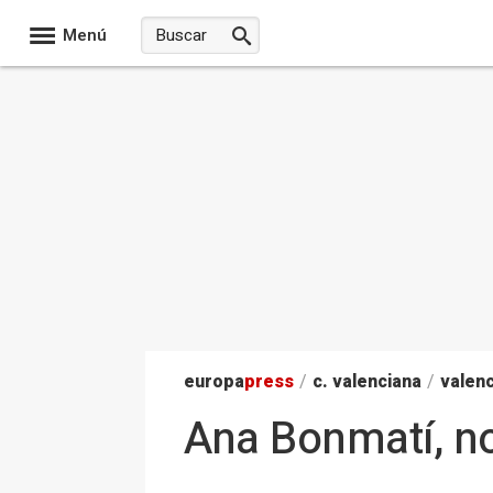
Menú
europa
press
/
c. valenciana
/
valenc
Ana Bonmatí, nov