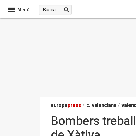
Menú
europa
press
/
c. valenciana
/
valenc
Bombers treball
de Xàtiva