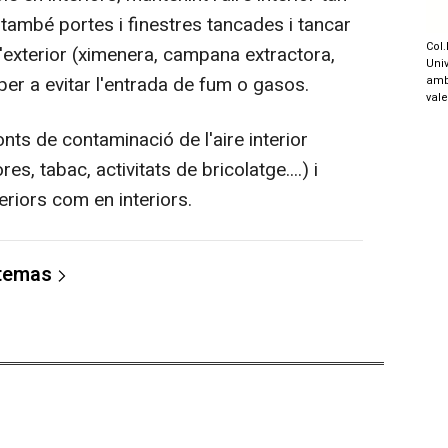
també portes i finestres tancades i tancar
Col.
l'exterior (ximenera, campana extractora,
Univ
) per a evitar l'entrada de fum o gasos.
amb
val
nts de contaminació de l'aire interior
s, tabac, activitats de bricolatge....) i
xteriors com en interiors.
 temas