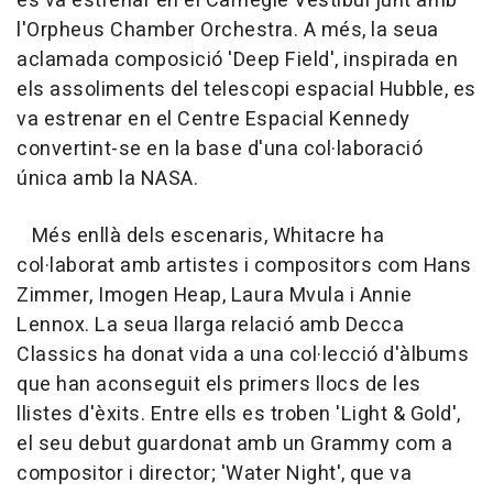
es va estrenar en el Carnegie Vestíbul junt amb
l'Orpheus Chamber Orchestra. A més, la seua
aclamada composició 'Deep Field', inspirada en
els assoliments del telescopi espacial Hubble, es
va estrenar en el Centre Espacial Kennedy
convertint-se en la base d'una col·laboració
única amb la NASA.
Més enllà dels escenaris, Whitacre ha
col·laborat amb artistes i compositors com Hans
Zimmer, Imogen Heap, Laura Mvula i Annie
Lennox. La seua llarga relació amb Decca
Classics ha donat vida a una col·lecció d'àlbums
que han aconseguit els primers llocs de les
llistes d'èxits. Entre ells es troben 'Light & Gold',
el seu debut guardonat amb un Grammy com a
compositor i director; 'Water Night', que va