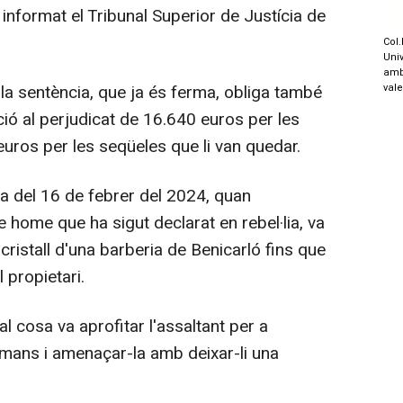
informat el Tribunal Superior de Justícia de
Col.
Univ
amb
val
 la sentència, que ja és ferma, obliga també
ió al perjudicat de 16.640 euros per les
euros per les seqüeles que li van quedar.
a del 16 de febrer del 2024, quan
 home que ha sigut declarat en rebel·lia, va
cristall d'una barberia de Benicarló fins que
 propietari.
l cosa va aprofitar l'assaltant per a
 mans i amenaçar-la amb deixar-li una