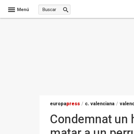
Menú
europa
press
/
c. valenciana
/
valenc
Condemnat un h
matar a un perr