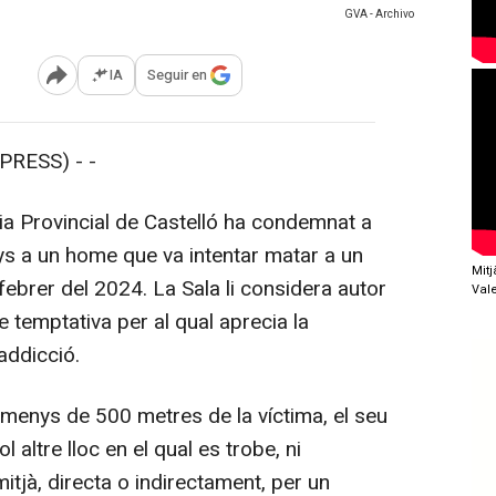
GVA - Archivo
IA
Seguir en
Abrir opciones para compartir
RESS) - -
a Provincial de Castelló ha condemnat a
s a un home que va intentar matar a un
Mit
febrer del 2024. La Sala li considera autor
Val
e temptativa per al qual aprecia la
addicció.
enys de 500 metres de la víctima, el seu
ol altre lloc en el qual es trobe, ni
tjà, directa o indirectament, per un