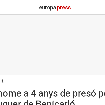
europa
press
ià
ome a 4 anys de presó pe
uquer de Benicarló