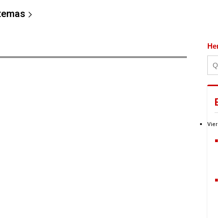
 temas
He
Vier