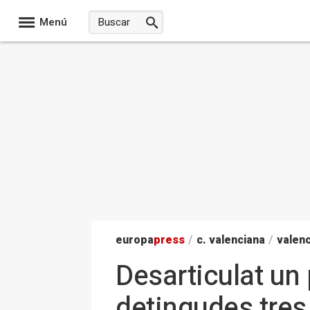
Menú
europa
press
/
c. valenciana
/
valenc
Desarticulat un
detingudes tre