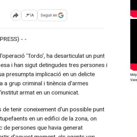
IA
Seguir en
Abrir opciones para compartir
RESS) - -
'operació 'Tordo', ha desarticulat un punt
esa i han sigut detingudes tres persones i
ua presumpta implicació en un delicte
Mit
Val
ça a grup criminal i tinència d'armes
'institut armat en un comunicat.
s de tenir coneixement d'un possible punt
tupefaents en un edifici de la zona, on
ec de persones que havia generat