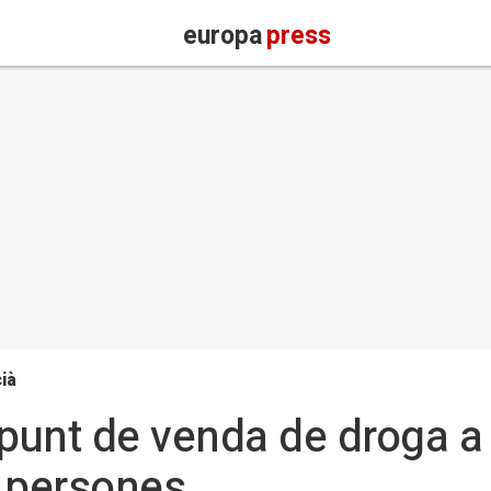
europa
press
ià
 punt de venda de droga a
s persones