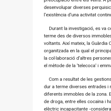
preocupació entre els veïns. A p
desenvolupar diverses perquisi
l'existència d'una activitat cont
Durant la investigació, es va cons
terme des de diversos immobles i
voltants. Així mateix, la Guàrdia C
organitzada en la qual el principa
la col·laboració d'altres person
el mètode de la 'telecoca' i em
Com a resultat de les gestions 
dur a terme diverses entrades i r
diferents immobles de la zona. En
de droga, entre elles cocaïna i h
elèctric incapacitante -considera