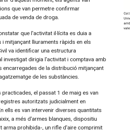
artir d'aquest moment, els agents van
cions que van permetre confirmar
Col.
inuada de venda de droga.
Univ
amb
val
tatar que l'activitat il·lícita es duia a
 mitjançant lliuraments ràpids en els
ivil va identificar una estructura
l investigat dirigia l'activitat i comptava amb
es encarregades de la distribució mitjançant
magatzematge de les substàncies.
practicades, el passat 1 de maig es van
egistres autoritzats judicialment en
 ells es van intervenir diverses quantitats
aixix, a més d'armes blanques, dispositiu
t arma prohibida-, un rifle d'aire comprimit