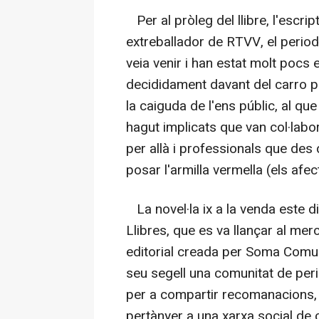
Per al pròleg del llibre, l'escr
extreballador de RTVV, el period
veia venir i han estat molt pocs 
decididament davant del carro p
la caiguda de l'ens públic, al qu
hagut implicats que van col·lab
per allà i professionals que des
posar l'armilla vermella (els afec
La novel·la ix a la venda este d
Llibres, que es va llançar al merc
editorial creada per Soma Comun
seu segell una comunitat de peri
per a compartir recomanacions, v
pertànyer a una xarxa social de