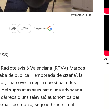
Foto: MARGA FERRER
IA
Seguir en
Abrir opciones para compartir
ESS) -
Mit
Val
e Radiotelevisió Valenciana (RTVV) Marcos
caba de publica 'Temporada de cizaña', la
r, una novel·la negra que situa a dos
ió del suposat assassinat d'una advocada
s càrrecs d'una televisió autonòmica per
xual i corrupció, segons ha informat