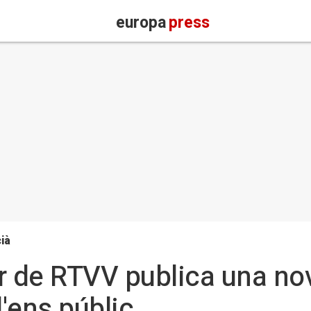
europa
press
ià
r de RTVV publica una nov
'ens públic