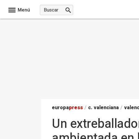
Menú
europa
press
/
c. valenciana
/
valenc
Un extreballado
ambientada en l