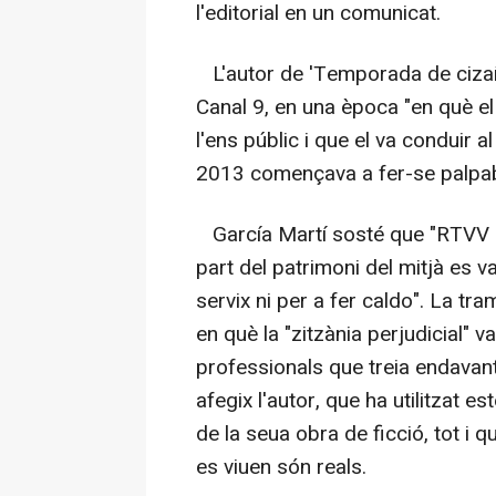
l'editorial en un comunicat.
L'autor de 'Temporada de cizaña
Canal 9, en una època "en què e
l'ens públic i que el va conduir 
2013 començava a fer-se palpable
García Martí sosté que "RTVV és 
part del patrimoni del mitjà es v
servix ni per a fer caldo". La tr
en què la "zitzània perjudicial" v
professionals que treia endavant
afegix l'autor, que ha utilitzat e
de la seua obra de ficció, tot i 
es viuen són reals.