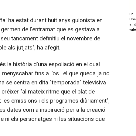
Col.
' ha estat durant huit anys guionista en
Univ
amb
l germen de l'entramat que es gestava a
val
al seu tancament definitiu el novembre de
 als jutjats", ha afegit.
la història d'una espoliació en el qual
a menyscabar fins a l'os i el que queda ja no
ama se centra en dita "temporada" televisiva
a créixer "al mateix ritme que el blat de
 les emissions i els programes diàriament",
stes dates com a inspiració per a la creació
que ni els personatges ni les situacions que