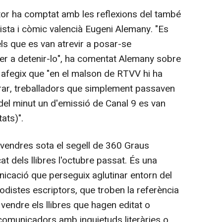
iptor ha comptat amb les reflexions del també
ista i còmic valencià Eugeni Alemany. "Es
els que es van atrevir a posar-se
er a detenir-lo", ha comentat Alemany sobre
e afegix que "en el malson de RTVV hi ha
orar, treballadors que simplement passaven
 del minut un d'emissió de Canal 9 es van
tats)".
ivendres sota el segell de 360 Graus
at dels llibres l'octubre passat. És una
icació que perseguix aglutinar entorn del
odistes escriptors, que troben la referència
endre els llibres que hagen editat o
 comunicadors amb inquietuds literàries o