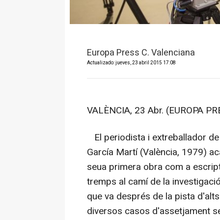
Europa Press C. Valenciana
Actualizado: jueves, 23 abril 2015 17:08
VALÈNCIA, 23 Abr. (EUROPA PR
El periodista i extreballador d
García Martí (València, 1979) a
seua primera obra com a escripto
tremps al camí de la investigac
que va després de la pista d'alt
diversos casos d'assetjament se