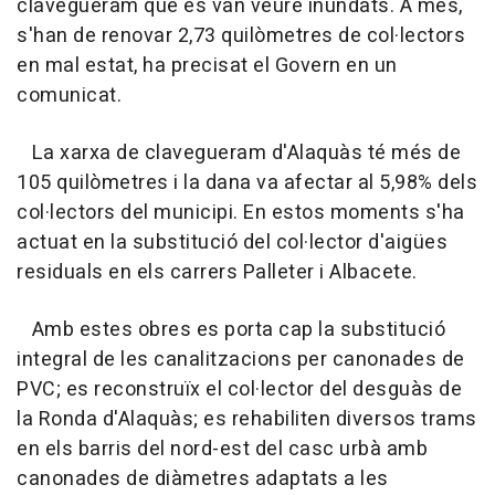
clavegueram que es van veure inundats. A més,
s'han de renovar 2,73 quilòmetres de col·lectors
en mal estat, ha precisat el Govern en un
comunicat.
La xarxa de clavegueram d'Alaquàs té més de
105 quilòmetres i la dana va afectar al 5,98% dels
col·lectors del municipi. En estos moments s'ha
actuat en la substitució del col·lector d'aigües
residuals en els carrers Palleter i Albacete.
Amb estes obres es porta cap la substitució
integral de les canalitzacions per canonades de
PVC; es reconstruïx el col·lector del desguàs de
la Ronda d'Alaquàs; es rehabiliten diversos trams
en els barris del nord-est del casc urbà amb
canonades de diàmetres adaptats a les