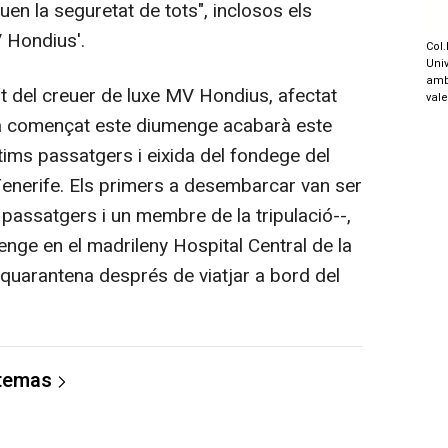
uen la seguretat de tots", inclosos els
V Hondius'.
Col.
Univ
amb
del creuer de luxe MV Hondius, afectat
val
ha començat este diumenge acabarà este
ltims passatgers i eixida del fondege del
 Tenerife. Els primers a desembarcar van ser
passatgers i un membre de la tripulació--,
nge en el madrileny Hospital Central de la
 quarantena després de viatjar a bord del
 temas