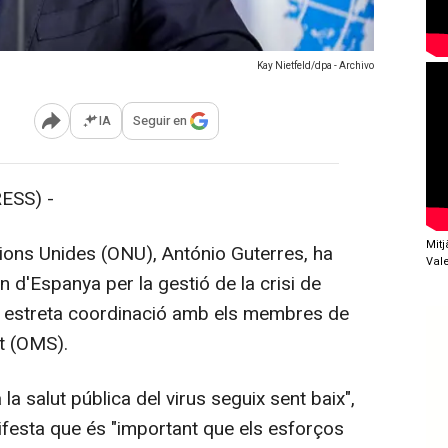
Kay Nietfeld/dpa - Archivo
IA
Seguir en
Abrir opciones para compartir
ESS) -
Mit
ions Unides (ONU), António Guterres, ha
Val
n d'Espanya per la gestió de la crisi de
 en estreta coordinació amb els membres de
ut (OMS).
la salut pública del virus seguix sent baix",
nifesta que és "important que els esforços