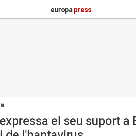
europa
press
ià
expressa el seu suport a 
i de l'hantavirus