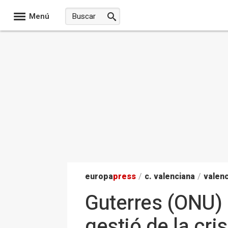
Menú
europa
press
/
c. valenciana
/
valenc
Guterres (ONU) 
gestió de la cris