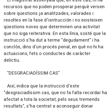
El magistrat assenyala que, en este cas, hi ha
recursos que no poden prosperar perquè versen
sobre qüestions ja analitzades, valorades i
resoltes en la fase d'isntrucción i no existeixen
qüestions noves que determinen una activitat
que no siga reiterativa. En esta línia, sosté que la
instrucció s'ha dut a terme "degudament" i ha
conclòs, dins d'un procés penal, en què no hi ha
actuacions, fets o conductes de caràcter
delictiu.
"DESGRACIADÍSSIM CAS"
Així, indica que la instrucció d'este
"desgraciadíssim cas, que no fa falta recordar ha
afectat a tota la societat, pels seus tremends
resultats", s'ha centrat a aconseguir donar