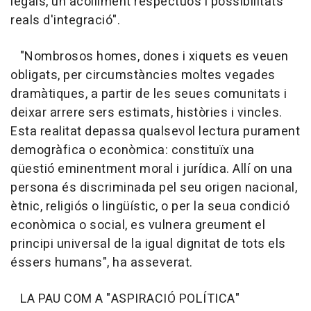
legals, un acolliment respectuós i possibilitats
reals d'integració".
"Nombrosos homes, dones i xiquets es veuen
obligats, per circumstàncies moltes vegades
dramàtiques, a partir de les seues comunitats i
deixar arrere sers estimats, històries i vincles.
Esta realitat depassa qualsevol lectura purament
demogràfica o econòmica: constituïx una
qüestió eminentment moral i jurídica. Allí on una
persona és discriminada pel seu origen nacional,
ètnic, religiós o lingüístic, o per la seua condició
econòmica o social, es vulnera greument el
principi universal de la igual dignitat de tots els
éssers humans", ha asseverat.
LA PAU COM A "ASPIRACIÓ POLÍTICA"