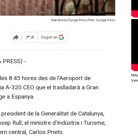
Kike Rincón/Europa Press/Pool - Europa Press
IA
Seguir en
Abrir opciones para compartir
 PRESS) -
Mit
les 8.45 hores des de l'Aeroport de
Val
ria A-320 CEO que el traslladarà a Gran
tge a Espanya.
president de la Generalitat de Catalunya,
osep Rull; el ministre d'Indústria i Turisme,
rn central, Carlos Prieto.