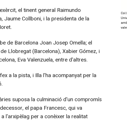
xèrcit, el tinent general Raimundo
Col.
, Jaume Collboni, i la presidenta de la
Univ
amb
oret.
val
be de Barcelona Joan Josep Omella; el
u de Llobregat (Barcelona), Xabier Gómez, i
celona, Eva Valenzuela, entre d'altres.
 a la pista, i Illa l'ha acompanyat per la
ó.
nàries suposa la culminació d'un compromís
edecessor, el papa Francesc, qui va
a l'arxipèlag per a conèixer la realitat