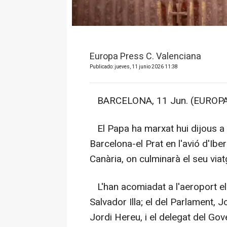
Europa Press C. Valenciana
Publicado: jueves, 11 junio 2026 11:38
BARCELONA, 11 Jun. (EUROPA
El Papa ha marxat hui dijous a 
Barcelona-el Prat en l'avió d'Ibe
Canària, on culminarà el seu via
L'han acomiadat a l'aeroport el 
Salvador Illa; el del Parlament, J
Jordi Hereu, i el delegat del Gove