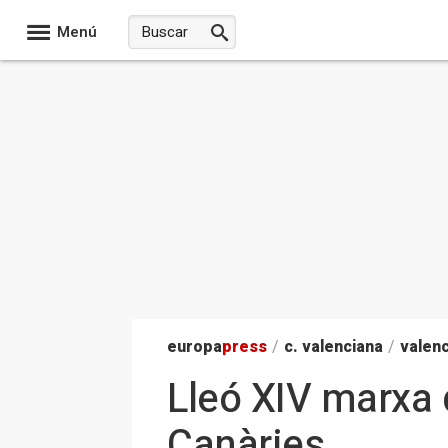
Menú
europa
press
/
c. valenciana
/
valenc
Lleó XIV marxa d
Canàries