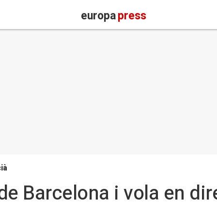
europa
press
ià
e Barcelona i vola en dir