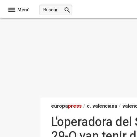
Menú
europa
press
/
c. valenciana
/
valenc
L'operadora del 
29-O van tenir 