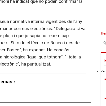
timoni ha indicat que no poden confirmar la
ua normativa interna vigent des de l'any
 manar correus electrònics. "Delegació sí va
He
e pluja i que jo sàpia no rebem cap
rs. Sí cride el tècnic de Buseo i des de
per Buseo", ha exposat. Ha conclòs
a hidrològica "igual que tothom". "I tota la
ectrònic", ha puntualitzat.
Vier
 temas