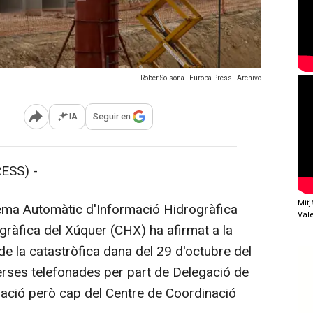
Rober Solsona - Europa Press - Archivo
IA
Seguir en
Abrir opciones para compartir
ESS) -
Mit
ma Automàtic d'Informació Hidrogràfica
Val
gràfica del Xúquer (CHX) ha afirmat a la
de la catastròfica dana del 29 d'octubre del
erses telefonades per part de Delegació de
uació però cap del Centre de Coordinació