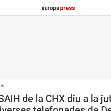
europa
press
ià
SAIH de la CHX diu a la ju
diverses telefonades de D