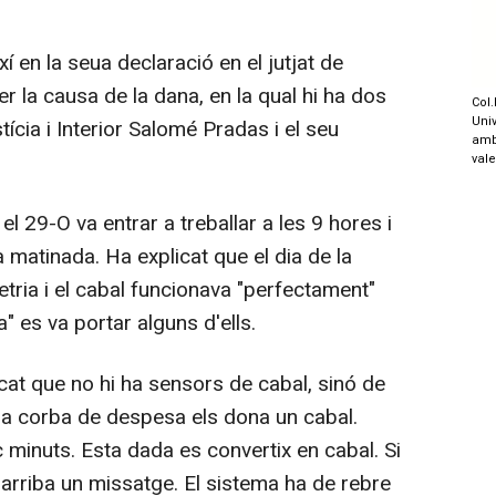
 en la seua declaració en el jutjat de
er la causa de la dana, en la qual hi ha dos
Col.
Univ
tícia i Interior Salomé Pradas i el seu
amb
val
 29-O va entrar a treballar a les 9 hores i
a matinada. Ha explicat que el dia de la
etria i el cabal funcionava "perfectament"
a" es va portar alguns d'ells.
at que no hi ha sensors de cabal, sinó de
 i la corba de despesa els dona un cabal.
minuts. Esta dada es convertix en cabal. Si
 arriba un missatge. El sistema ha de rebre