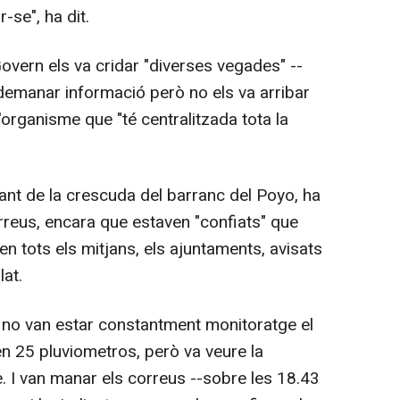
-se", ha dit.
overn els va cridar "diverses vegades" --
demanar informació però no els va arribar
'organisme que "té centralitzada tota la
t de la crescuda del barranc del Poyo, ha
orreus, encara que estaven "confiats" que
n tots els mitjans, els ajuntaments, avisats
lat.
no van estar constantment monitoratge el
n 25 pluviometros, però va veure la
 I van manar els correus --sobre les 18.43