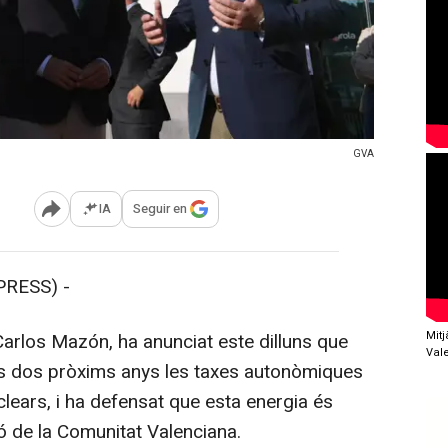
GVA
IA
Seguir en
Abrir opciones para compartir
RESS) -
Mit
Carlos Mazón, ha anunciat este dilluns que
Val
els dos pròxims anys les taxes autonòmiques
uclears, i ha defensat que esta energia és
ó de la Comunitat Valenciana.