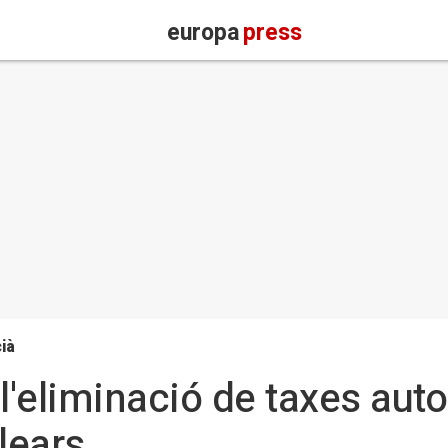
europa
press
ià
'eliminació de taxes au
lears