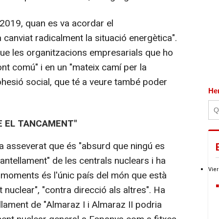
019, quan es va acordar el
canviat radicalment la situació energètica".
 que les organitzacions empresarials que ho
nt comú" i en un "mateix camí per la
 cohesió social, que té a veure també poder
He
E EL TANCAMENT"
ha asseverat que és "absurd que ningú es
ntellament" de les centrals nuclears i ha
Vier
 moments és l'únic país del món que està
nuclear", "contra direcció als altres". Ha
lament de "Almaraz I i Almaraz II podria