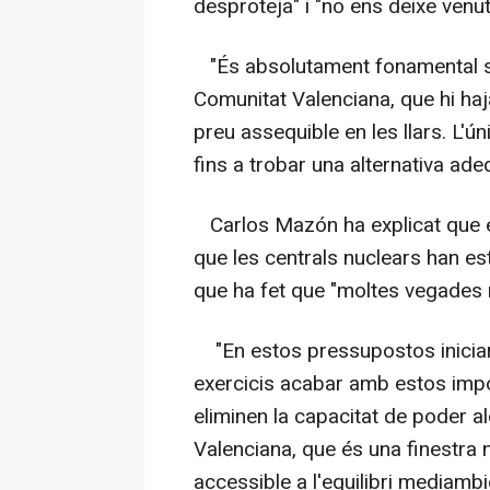
desproteja" i "no ens deixe venu
"És absolutament fonamental si 
Comunitat Valenciana, que hi haj
preu assequible en les llars. L'ú
fins a trobar una alternativa ade
Carlos Mazón ha explicat que el 
que les centrals nuclears han es
que ha fet que "moltes vegades n
"En estos pressupostos iniciar
exercicis acabar amb estos impos
eliminen la capacitat de poder al
Valenciana, que és una finestra n
accessible a l'equilibri mediamb