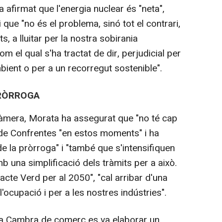
 afirmat que l'energia nuclear és "neta",
i que "no és el problema, sinó tot el contrari,
 a lluitar per la nostra sobirania
m el qual s'ha tractat de dir, perjudicial per
ambient o per a un recorregut sostenible".
PRÒRROGA
àmera, Morata ha assegurat que "no té cap
r de Confrentes "en estos moments" i ha
e la pròrroga" i "també que s'intensifiquen
b una simplificació dels tràmits per a això.
acte Verd per al 2050", "cal arribar d'una
'ocupació i per a les nostres indústries".
a Cambra de comerç es va elaborar un