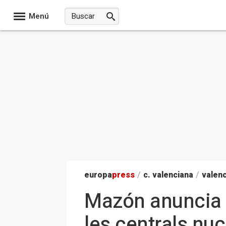
Menú
europa
press
/
c. valenciana
/
valenc
Mazón anuncia l
les centrals nuc