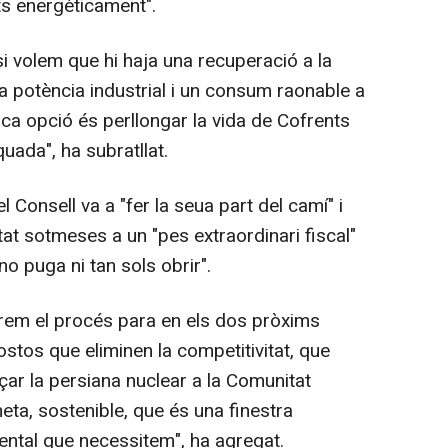
ts energèticament".
volem que hi haja una recuperació a la
a potència industrial i un consum raonable a
nica opció és perllongar la vida de Cofrents
quada", ha subratllat.
Consell va a "fer la seua part del camí" i
tat sotmeses a un "pes extraordinari fiscal"
o puga ni tan sols obrir".
em el procés para en els dos pròxims
tos que eliminen la competitivitat, que
çar la persiana nuclear a la Comunitat
eta, sostenible, que és una finestra
iental que necessitem", ha agregat.