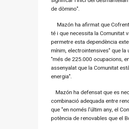
significar l'inici del desmantell
de dòmino".
Mazón ha afirmat que Cofrents "
té i que necessita la Comunitat 
permetre esta dependència exter
mínim, electrointensives" que la 
"més de 225.000 ocupacions, ent
assenyalat que la Comunitat està
energia".
Mazón ha defensat que es neces
combinació adequada entre renova
que "en només l'últim any, el C
potència de renovables que el Bo