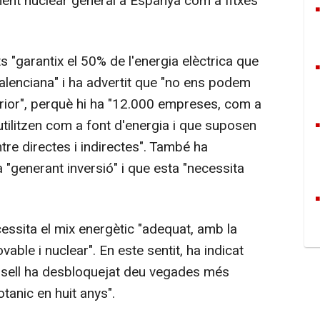
ament nuclear general a Espanya com a fitxes
garantix el 50% de l'energia elèctrica que
valenciana" i ha advertit que "no ens podem
ior", perquè hi ha "12.000 empreses, com a
utilitzen com a font d'energia i que suposen
re directes i indirectes". També ha
 "generant inversió" i que esta "necessita
sita el mix energètic "adequat, amb la
ble i nuclear". En este sentit, ha indicat
onsell ha desbloquejat deu vegades més
tanic en huit anys".