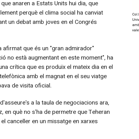
que anaren a Estats Units hui dia, que
mplement perquè el clima social ha canviat
Col.
Univ
ant un debat amb joves en el Congrés
amb
val
a afirmat que és un "gran admirador"
ció no està augmentant en este moment", ha
, una crítica que es produïx el mateix dia en el
telefònica amb el magnat en el seu viatge
va de visita oficial.
'asseure's a la taula de negociacions ara,
uz, en què no s'ha de permetre que Teheran
t el canceller en un missatge en xarxes