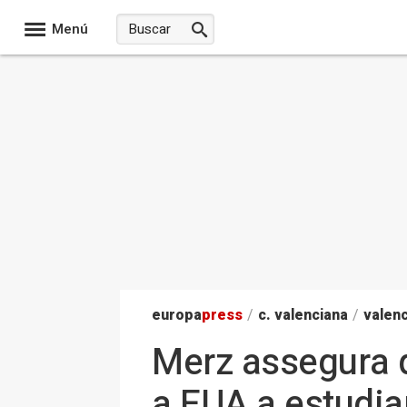
Menú
europa
press
/
c. valenciana
/
valenc
Merz assegura q
a EUA a estudiar