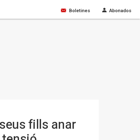
Boletines
Abonados
eus fills anar
 tensió