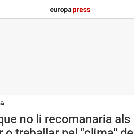
europa
press
ià
ue no li recomanaria als s
 o treballar pel "clima" de