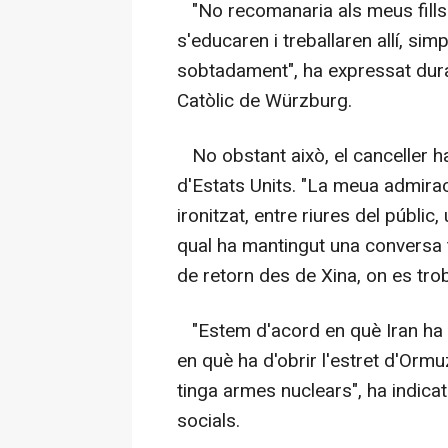
"No recomanaria als meus fills 
s'educaren i treballaren allí, si
sobtadament", ha expressat dur
Catòlic de Würzburg.
No obstant això, el canceller h
d'Estats Units. "La meua admira
ironitzat, entre riures del públic
qual ha mantingut una conversa 
de retorn des de Xina, on es troba
"Estem d'acord en què Iran ha d
en què ha d'obrir l'estret d'Orm
tinga armes nuclears", ha indica
socials.