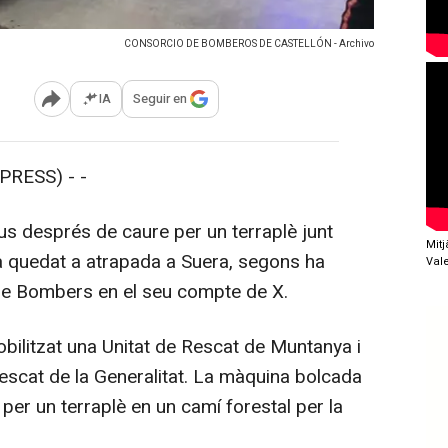
CONSORCIO DE BOMBEROS DE CASTELLÓN - Archivo
IA
Seguir en
Abrir opciones para compartir
RESS) - -
s després de caure per un terraplè junt
Mit
a quedat a atrapada a Suera, segons ha
Val
 de Bombers en el seu compte de X.
obilitzat una Unitat de Rescat de Muntanya i
scat de la Generalitat. La màquina bolcada
per un terraplè en un camí forestal per la