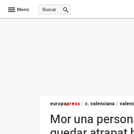
Menú
europa
press
/
c. valenciana
/
valenc
Mor una persona
quedar atrapat 