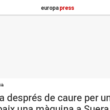
europa
press
ià
 després de caure per un 
baix una màquina a Suera