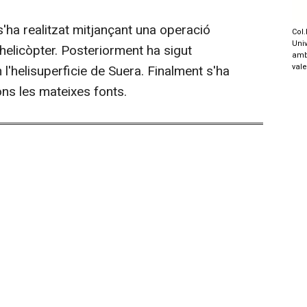
'ha realitzat mitjançant una operació
Col.
Univ
helicòpter. Posteriorment ha sigut
amb
val
n l'helisuperficie de Suera. Finalment s'ha
ns les mateixes fonts.