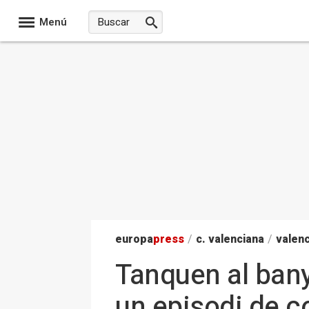
Menú
europa
press
/
c. valenciana
/
valenc
Tanquen al bany 
un episodi de 