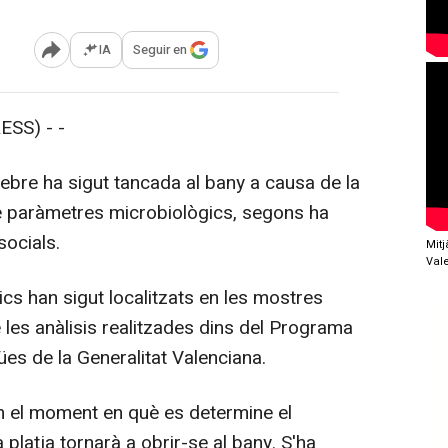
IA
Seguir en
Abrir opciones para compartir
SS) - -
ebre ha sigut tancada al bany a causa de la
 de paràmetres microbiològics, segons ha
socials.
Mit
Val
 han sigut localitzats en les mostres
les anàlisis realitzades dins del Programa
ües de la Generalitat Valenciana.
 el moment en què es determine el
 platja tornarà a obrir-se al bany. S'ha