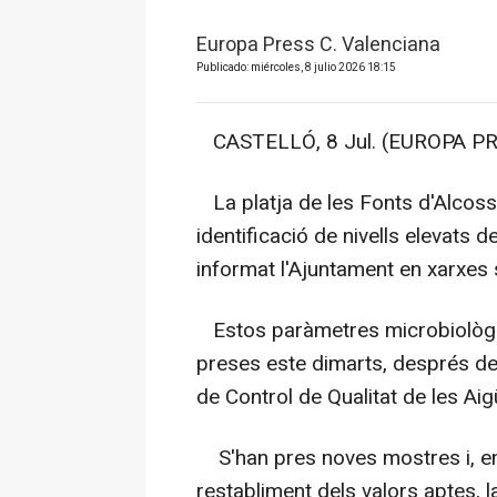
Europa Press C. Valenciana
Publicado: miércoles, 8 julio 2026 18:15
CASTELLÓ, 8 Jul. (EUROPA PRE
La platja de les Fonts d'Alcoss
identificació de nivells elevats
informat l'Ajuntament en xarxes 
Estos paràmetres microbiològics
preses este dimarts, després de 
de Control de Qualitat de les Aig
S'han pres noves mostres i, en
restabliment dels valors aptes, la