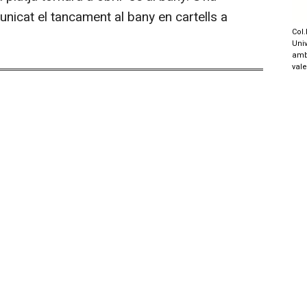
unicat el tancament al bany en cartells a
Col.
Univ
amb
val