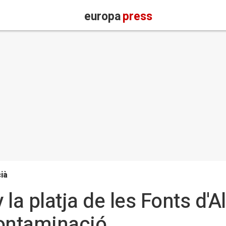
europa
press
ià
la platja de les Fonts d'
contaminació