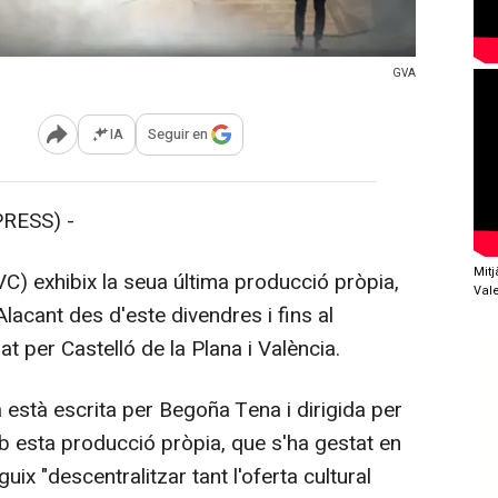
GVA
IA
Seguir en
Abrir opciones para compartir
RESS) -
Mit
VC) exhibix la seua última producció pròpia,
Val
Alacant des d'este divendres i fins al
 per Castelló de la Plana i València.
està escrita per Begoña Tena i dirigida per
b esta producció pròpia, que s'ha gestat en
guix "descentralitzar tant l'oferta cultural