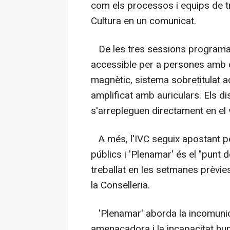
com els processos i equips de tr
Cultura en un comunicat.
De les tres sessions programade
accessible per a persones amb 
magnètic, sistema sobretitulat a
amplificat amb auriculars. Els di
s'arrepleguen directament en el v
A més, l'IVC seguix apostant p
públics i 'Plenamar' és el "punt 
treballat en les setmanes prèvie
la Conselleria.
'Plenamar' aborda la incomunicac
amenaçadora i la incapacitat hum