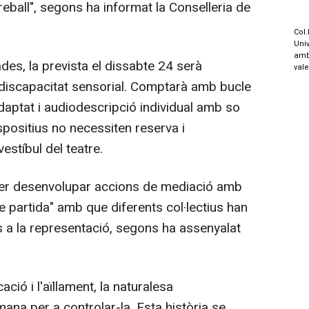
eball", segons ha informat la Conselleria de
Col.
Univ
amb
s, la prevista el dissabte 24 serà
val
discapacitat sensorial. Comptarà amb bucle
daptat i audiodescripció individual amb so
spositius no necessiten reserva i
estíbul del teatre.
er desenvolupar accions de mediació amb
de partida" amb que diferents col·lectius han
s a la representació, segons ha assenyalat
ió i l'aïllament, la naturalesa
ana per a controlar-la. Esta història se