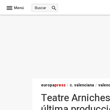
Menú
europa
press
/
c. valenciana
/
valenc
Teatre Arniches
última producció