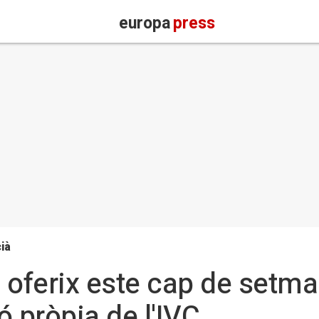
europa
press
ià
 oferix este cap de setma
 pròpia de l'IVC