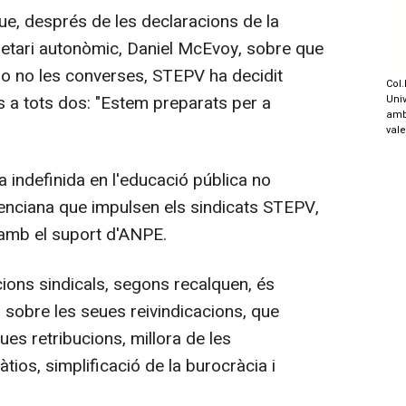
ue, després de les declaracions de la
cretari autonòmic, Daniel McEvoy, sobre que
 o no les converses, STEPV ha decidit
Col.
s a tots dos: "Estem preparats per a
Univ
amb
val
 indefinida en l'educació pública no
lenciana que impulsen els sindicats STEPV,
amb el suport d'ANPE.
ons sindicals, segons recalquen, és
 sobre les seues reivindicacions, que
es retribucions, millora de les
àtios, simplificació de la burocràcia i