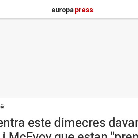
europa
press
ià
ntra este dimecres davan
rtí i McEvoy que estan "pre