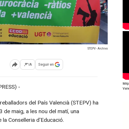
STEPV - Archivo
IA
Seguir en
Abrir opciones para compartir
Mit
RESS) -
Val
Treballadors del País Valencià (STEPV) ha
 de maig, a les nou del matí, una
 la Conselleria d'Educació.