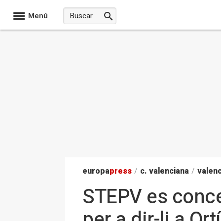
Menú
europa
press
/
c. valenciana
/
valenc
STEPV es conce
per a dir-li a O