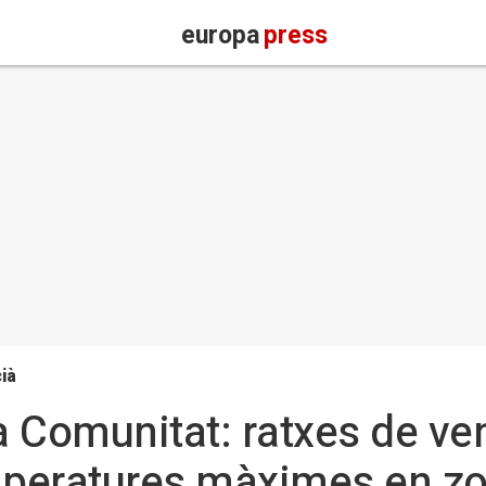
europa
press
ià
a Comunitat: ratxes de ven
peratures màximes en z