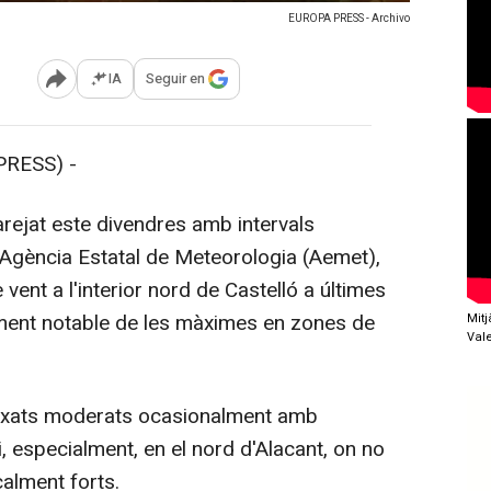
EUROPA PRESS - Archivo
IA
Seguir en
Abrir opciones para compartir
RESS) -
ejat este divendres amb intervals
'Agència Estatal de Meteorologia (Aemet),
vent a l'interior nord de Castelló a últimes
lment notable de les màximes en zones de
Mit
Val
uixats moderats ocasionalment amb
, especialment, en el nord d'Alacant, on no
alment forts.