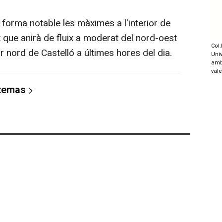
orma notable les màximes a l'interior de
 que anirà de fluix a moderat del nord-oest
Col.
or nord de Castelló a últimes hores del dia.
Univ
amb
val
 temas