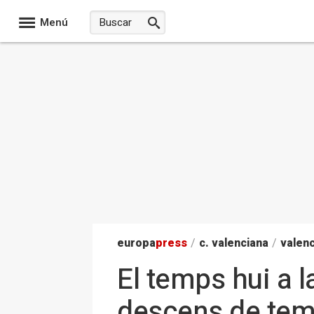
Menú
europa
press
/
c. valenciana
/
valenc
El temps hui a l
descens de tem