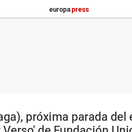
europa
press
ga), próxima parada del
y Verso' de Fundación Uni