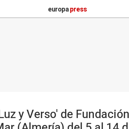
europa
press
'Luz y Verso' de Fundación
ar (Almería) del 5 al 14 d