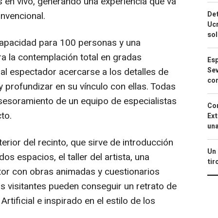
s en vivo, generando una experiencia que va
Det
nvencional.
Ucr
so
 capacidad para 100 personas y una
ra la contemplación total en gradas
Esp
Sev
e al espectador acercarse a los detalles de
con
y profundizar en su vínculo con ellas. Todas
sesoramiento de un equipo de especialistas
Cor
to.
Ext
una
erior del recinto, que sirve de introducción
Un 
os espacios, el taller del artista, una
tir
ntor con obras animadas y cuestionarios
los visitantes pueden conseguir un retrato de
rtificial e inspirado en el estilo de los