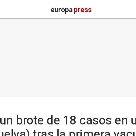
europa
press
un brote de 18 casos en 
uelva) tras la primera va