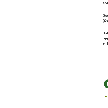
so
Des
(Ov
Ita
ree
el 