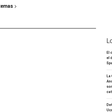
 temas
L
El 
el 
Spa
La 
And
sor
cat
Det
Ucr