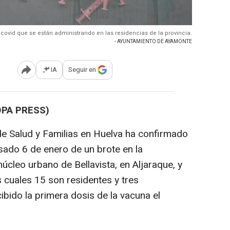
covid que se están administrando en las residencias de la provincia.
- AYUNTAMIENTO DE AYAMONTE
IA
Seguir en
Abrir opciones para compartir
OPA PRESS)
de Salud y Familias en Huelva ha confirmado
asado 6 de enero de un brote en la
núcleo urbano de Bellavista, en Aljaraque, y
 cuales 15 son residentes y tres
ibido la primera dosis de la vacuna el