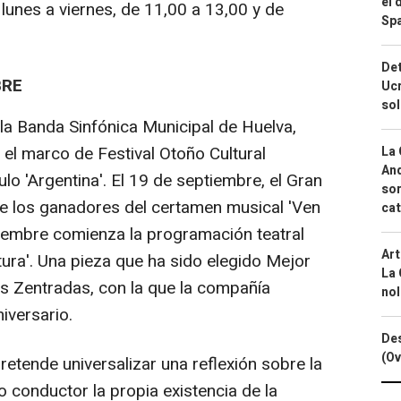
el 
e lunes a viernes, de 11,00 a 13,00 y de
Spa
Det
BRE
Ucr
so
a Banda Sinfónica Municipal de Huelva,
 el marco de Festival Otoño Cultural
La 
And
o 'Argentina'. El 19 de septiembre, el Gran
sor
e los ganadores del certamen musical 'Ven
cat
ptiembre comienza la programación teatral
Art
utura'. Una pieza que ha sido elegido Mejor
La 
s Zentradas, con la que la compañía
nol
iversario.
Des
(Ov
pretende universalizar una reflexión sobre la
 conductor la propia existencia de la