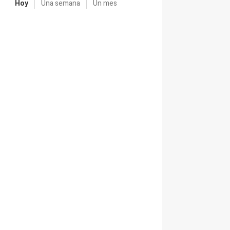
Hoy
Una semana
Un mes