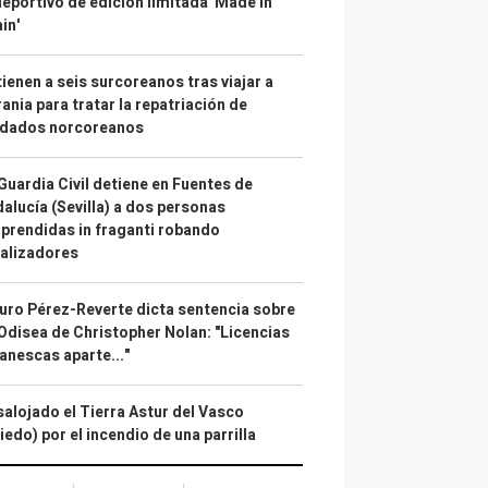
deportivo de edición limitada 'Made in
in'
ienen a seis surcoreanos tras viajar a
ania para tratar la repatriación de
ldados norcoreanos
Guardia Civil detiene en Fuentes de
alucía (Sevilla) a dos personas
prendidas in fraganti robando
alizadores
uro Pérez-Reverte dicta sentencia sobre
Odisea de Christopher Nolan: "Licencias
anescas aparte..."
alojado el Tierra Astur del Vasco
iedo) por el incendio de una parrilla