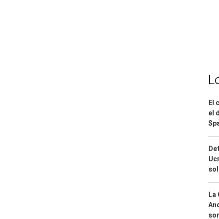
L
El 
el 
Spa
Det
Ucr
so
La 
And
sor