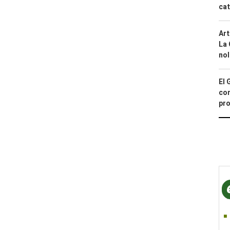
cat
Art
La 
nol
El 
con
pro