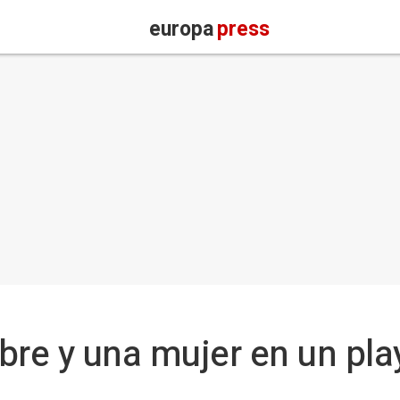
europa
press
e y una mujer en un play