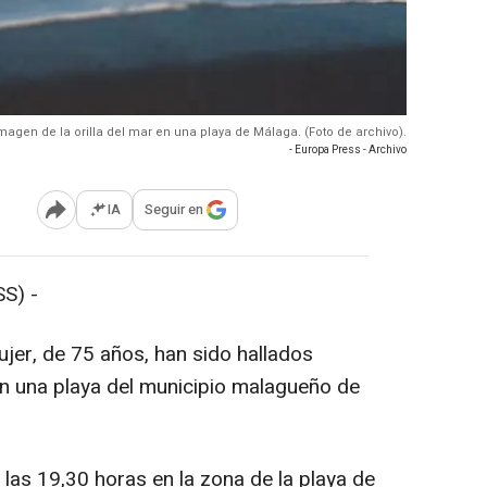
Imagen de la orilla del mar en una playa de Málaga. (Foto de archivo).
- Europa Press - Archivo
IA
Seguir en
Abrir opciones para compartir
S) -
jer, de 75 años, han sido hallados
en una playa del municipio malagueño de
las 19,30 horas en la zona de la playa de