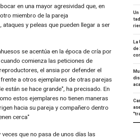
bocar en una mayor agresividad que, en
Un 
 otro miembro de la pareja
tad
ataques y peleas que pueden llegar a ser
ri
La 
de 
ahuesos se acentúa en la época de cría por
com
cuando comienza las peticiones de
eproductores, el ansia por defender el
Mue
dis
o frente a otros ejemplares de otras parejas
aca
de están se hace grande", ha precisado. En
"como estos ejemplares no tienen maneras
Can
irigen hacia su pareja y compañero dentro
ase
"tr
ienen cerca"
y veces que no pasa de unos días las