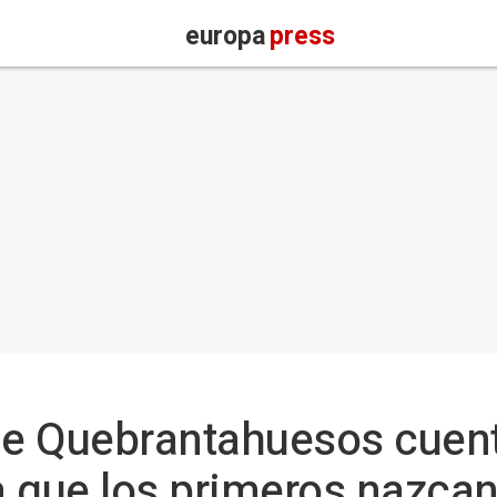
europa
press
 de Quebrantahuesos cuen
 que los primeros nazcan 